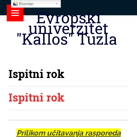
Bosnian
Evropski
univerzitet
"Kallos" Tuzla
Ispitni rok
Ispitni rok
Prilikom učitavanja rasporeda