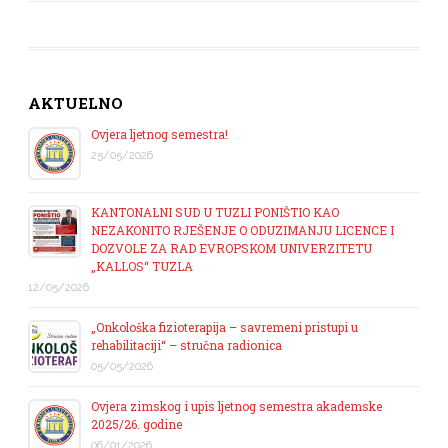
AKTUELNO
Ovjera ljetnog semestra!
25/05/2026
KANTONALNI SUD U TUZLI PONIŠTIO KAO
NEZAKONITO RJEŠENJE O ODUZIMANJU LICENCE I
DOZVOLE ZA RAD EVROPSKOM UNIVERZITETU
„KALLOS“ TUZLA
12/05/2026
„Onkološka fizioterapija – savremeni pristupi u
rehabilitaciji“ – stručna radionica
05/05/2026
Ovjera zimskog i upis ljetnog semestra akademske
2025/26. godine
06/01/2026