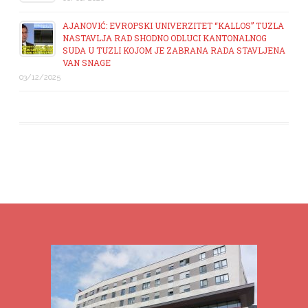
AJANOVIĆ: EVROPSKI UNIVERZITET “KALLOS” TUZLA
NASTAVLJA RAD SHODNO ODLUCI KANTONALNOG
SUDA U TUZLI KOJOM JE ZABRANA RADA STAVLJENA
VAN SNAGE
03/12/2025