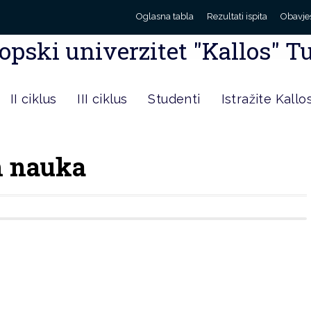
Oglasna tabla
Rezultati ispita
Obavje
opski univerzitet "Kallos" T
II ciklus
III ciklus
Studenti
Istražite Kallo
h nauka