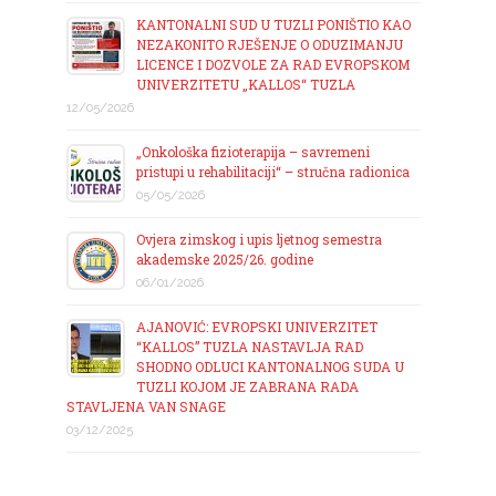
KANTONALNI SUD U TUZLI PONIŠTIO KAO
NEZAKONITO RJEŠENJE O ODUZIMANJU
LICENCE I DOZVOLE ZA RAD EVROPSKOM
UNIVERZITETU „KALLOS“ TUZLA
12/05/2026
„Onkološka fizioterapija – savremeni
pristupi u rehabilitaciji“ – stručna radionica
05/05/2026
Ovjera zimskog i upis ljetnog semestra
akademske 2025/26. godine
06/01/2026
AJANOVIĆ: EVROPSKI UNIVERZITET
“KALLOS” TUZLA NASTAVLJA RAD
SHODNO ODLUCI KANTONALNOG SUDA U
TUZLI KOJOM JE ZABRANA RADA
STAVLJENA VAN SNAGE
03/12/2025