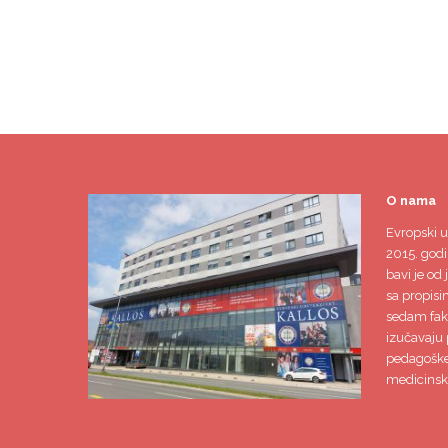
O nama
Evropski u
2015. godi
bavi je od 
sa propisi
sedam faku
izučavaju 
pedagoške,
medicinsk