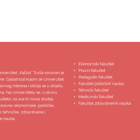
Ekonomski fakultet
Pravni fakultet
niverzitet
„Kallos“ Tuzla
osnovan je
Pedagoški fakultet
ne. Djelatnost kojom se Univerzitet
Fakultet političkih nauka
javnog interesa i odvija se u skladu
Tehnički fakultet
ma. Na Univerzitetu se, u okviru
Medicinski fakultet
lteta, na sva tri nivoa studija
Fakultet zdravstvenih nauka
pravne, ekonomske, političke,
 tehničke, zdravstvene i
e nauke.