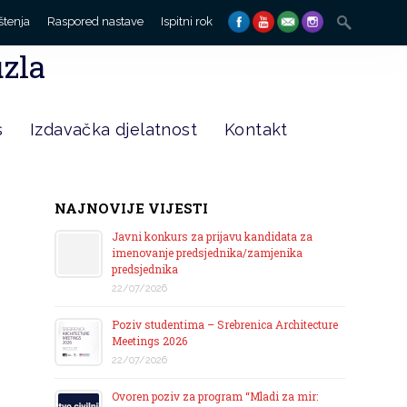
Search
štenja
Raspored nastave
Ispitni rok
for:
uzla
s
Izdavačka djelatnost
Kontakt
NAJNOVIJE VIJESTI
Javni konkurs za prijavu kandidata za
imenovanje predsjednika/zamjenika
predsjednika
22/07/2026
Poziv studentima – Srebrenica Architecture
Meetings 2026
22/07/2026
Ovoren poziv za program “Mladi za mir: