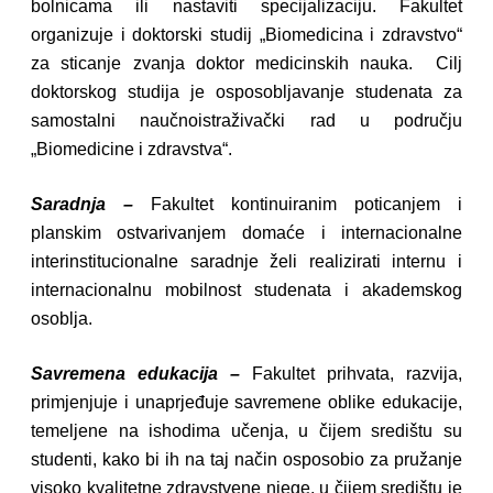
bolnicama ili nastaviti specijalizaciju. Fakultet
organizuje i doktorski studij „Biomedicina i zdravstvo“
za sticanje zvanja doktor medicinskih nauka. Cilj
doktorskog studija je osposobljavanje studenata za
samostalni naučnoistraživački rad u području
„Biomedicine i zdravstva“.
Saradnja –
Fakultet kontinuiranim poticanjem i
planskim ostvarivanjem domaće i internacionalne
interinstitucionalne saradnje želi realizirati internu i
internacionalnu mobilnost studenata i akademskog
osoblja.
Savremena edukacija –
Fakultet prihvata, razvija,
primjenjuje i unaprjeđuje savremene oblike edukacije,
temeljene na ishodima učenja, u čijem središtu su
studenti, kako bi ih na taj način osposobio za pružanje
visoko kvalitetne zdravstvene njege, u čijem središtu je