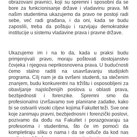
obrazovani pravnici, koji su spremni i sposobni da se
bore za funkcionisanje države i vladavinu prava. Mi
našim studentima ukazujemo da pravo ne postoji radi
sebe, već radi građana, i da oni, kada se budu
zaposlili, treba da poštuju i razvijaju demokratske
institucije u sistemu vladavine prava i pravne države.
Ukazujemo im i na to da, kada u praksi budu
primjenjivali pravo, moraju poštovati dostojanstvo
čovjeka i njegova neprikosnovena prava.
U budućnosti
ćemo stalno raditi na usavršavanju studijskih
programa. Cilj nam je da svršeni studenti, sa stečenim
znanjem, budu konkurentni na tržištu i osposobljeni za
obavljanje najsloženijih poslova u oblasti prava,
bezbjednosti i forenzike. Spremni smo da
profesionalno izvršavamo sve planirane zadatke, kako
bi se ostvarili visoki ciljevi kojima Fakultet teži.
Sve one
koje zanimaju pravni, bezbjednosni i forenzički poslovi,
pozivamo da dođu na Fakultet i porazgovaraju sa
profesorima i studentima, što će im pomoći da
kompletiraju sliku o nama i da se odluče da kod nas