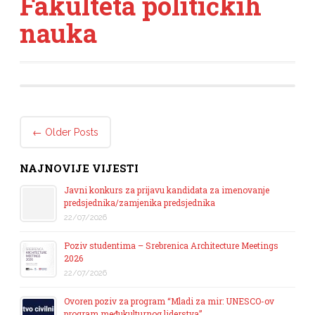
Fakulteta političkih
nauka
Post navigation
←
Older Posts
NAJNOVIJE VIJESTI
Javni konkurs za prijavu kandidata za imenovanje
predsjednika/zamjenika predsjednika
22/07/2026
Poziv studentima – Srebrenica Architecture Meetings
2026
22/07/2026
Ovoren poziv za program “Mladi za mir: UNESCO-ov
program međukulturnog liderstva”