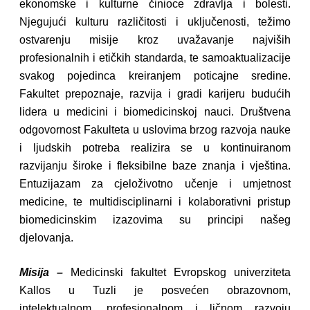
ekonomske i kulturne činioce zdravlja i bolesti.
Njegujući kulturu različitosti i uključenosti, težimo
ostvarenju misije kroz uvažavanje najviših
profesionalnih i etičkih standarda, te samoaktualizacije
svakog pojedinca kreiranjem poticajne sredine.
Fakultet prepoznaje, razvija i gradi karijeru budućih
lidera u medicini i biomedicinskoj nauci. Društvena
odgovornost Fakulteta u uslovima brzog razvoja nauke
i ljudskih potreba realizira se u kontinuiranom
razvijanju široke i fleksibilne baze znanja i vještina.
Entuzijazam za cjeloživotno učenje i umjetnost
medicine, te multidisciplinarni i kolaborativni pristup
biomedicinskim izazovima su principi našeg
djelovanja.
Misija –
Medicinski fakultet Evropskog univerziteta
Kallos u Tuzli je posvećen obrazovnom,
intelektualnom, profesionalnom i ličnom razvoju