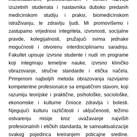
izuzetnih studenata i nastavnika duboko predanih
medicinskom studiju i praksi, biomedicinskom
istraživanju, te zdravlju ljudi. Mi promovišemo i
zastupamo vrijednosi integriteta, izvrsnosti, socijalne
pravde, kolegijalnosti, pružajući svima jednake
mogućnosti i otvorenu interdisciplinarnu saradnju.
Fakultet upisuje izvrsne studente i nudi im programe
koji integriraju temeljne nauke, izvrsno kliničko
obrazovanje, stručne standarde i etička načela.
Primjenom najboljih metoda obrazovanja razvijamo
kompetentne profesionalce sa empatičnim stavom, koji
razumiju teorijske i praktične, psihološke, sociološke,
ekonomske i kulturne činioce zdravlja i bolesti.
Njegujući kulturu različitosti i uključenosti, težimo
ostvarenju misije kroz uvažavanje najviših
profesionalnih i etičkih standarda, te samoaktualizacije
svakog pojedinca kreiranjem poticajne sredine.