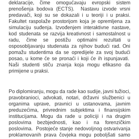
deklaracije, čime omogućavaju evropski sistem
prenošenja bodova (ECTS).
Nastavu izvode vrsni
predavači, koji su se dokazali i u teoriji i u praksi.
Fakultet raspolaže prostorijom koja je opremljena za
simulaciju suđenja. Izvođenjem interaktivne nastave,
kod studenata se razvija kreativnost i samostalnost u
radu, čime se postižu optimalni rezultati u
osposobljavanju studenata za njihov budući rad. Oni
pomažu studentima da se opredijele za svoj budući
posao, u kome će se pronaći i koji će ih ispunjavati.
Naši studenti stiču znanja koja mogu efikasno da
primijene u praksi.
Po diplomiranju, mogu da rade kao sudije, javni tužioci,
pravobranioci, advokati, notari, državni službenici u
organima uprave, pravnici u ustanovama, javnim
preduzećima, privrednim subjektima i finansijskim
institucijama. Mogu da rade u policiji i na drugim
poslovima bezbjednosti, kao i na forenzičkim
poslovima.
Postojeće stanje nedovoljnog ostvarivanja
proklamovanih prava čovjeka mogu poboljšati samo