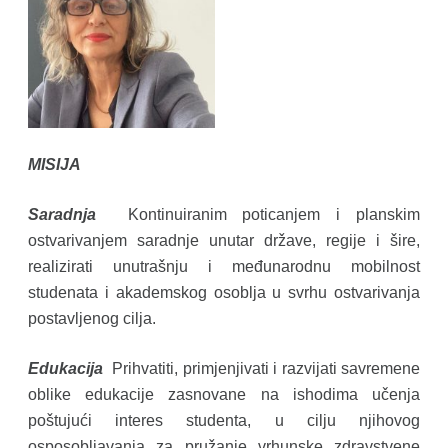
MISIJA
Saradnja
Kontinuiranim poticanjem i planskim
ostvarivanjem saradnje unutar države, regije i šire,
realizirati unutrašnju i međunarodnu mobilnost
studenata i akademskog osoblja u svrhu ostvarivanja
postavljenog cilja.
Edukacija
Prihvatiti, primjenjivati i razvijati savremene
oblike edukacije zasnovane na ishodima učenja
poštujući interes studenta, u cilju njihovog
osposobljavanja za pružanje vrhunske zdravstvene