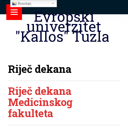
Bosnian
Evropski
univerzitet
"Kallos" Tuzla
Riječ dekana
Riječ dekana
Medicinskog
fakulteta