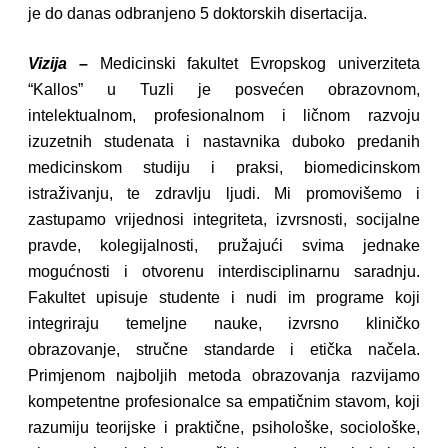
je do danas odbranjeno 5 doktorskih disertacija.
Vizija –
Medicinski fakultet Evropskog univerziteta
“Kallos” u Tuzli je posvećen obrazovnom,
intelektualnom, profesionalnom i ličnom razvoju
izuzetnih studenata i nastavnika duboko predanih
medicinskom studiju i praksi, biomedicinskom
istraživanju, te zdravlju ljudi. Mi promovišemo i
zastupamo vrijednosi integriteta, izvrsnosti, socijalne
pravde, kolegijalnosti, pružajući svima jednake
mogućnosti i otvorenu interdisciplinarnu saradnju.
Fakultet upisuje studente i nudi im programe koji
integriraju temeljne nauke, izvrsno kliničko
obrazovanje, stručne standarde i etička načela.
Primjenom najboljih metoda obrazovanja razvijamo
kompetentne profesionalce sa empatičnim stavom, koji
razumiju teorijske i praktične, psihološke, sociološke,