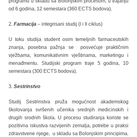
programu u skladu sa Bolonjskim procesom, u trajanju
od 6 godina, 12 semestara (360 ECTS bodova).
2.
Farmacija
– integrisani studij (I i II ciklus)
U toku studija student osim temeljnih farmaceutskih
znanja, posebna pažnja se posvećuje praktičnim
vježbama, komunikativnim vještinama, marketingu i
menađmentu. Studijski program traje 5 godina, 10
semestara (300 ECTS bodova).
3.
Sestrinstvo
Studij Sestrinstva pruža mogućnost akademskog
školovanja svršenih učenika srednjih medicinskih i
drugih srodnih škola. U procesu studiranja koriste se
pozitivna iskustva razvijenih zemalja, potrebe u praksi
zdravstvene njege, u skladu sa Bolonjskim principima.