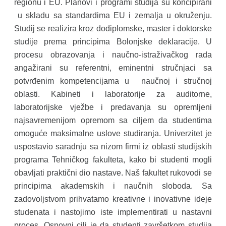
regionu i EU. Planovi i programi studija su koncipirani
u skladu sa standardima EU i zemalja u okruženju.
Studij se realizira kroz dodiplomske, master i doktorske
studije prema principima Bolonjske deklaracije. U
procesu obrazovanja i naučno-istraživačkog rada
angažirani su referentni, eminentni stručnjaci sa
potvrđenim kompetencijama u naučnoj i stručnoj
oblasti. Kabineti i laboratorije za auditorne,
laboratorijske vježbe i predavanja su opremljeni
najsavremenijom opremom sa ciljem da studentima
omoguće maksimalne uslove studiranja. Univerzitet je
uspostavio saradnju sa nizom firmi iz oblasti studijskih
programa Tehničkog fakulteta, kako bi studenti mogli
obavljati praktični dio nastave. Naš fakultet rukovodi se
principima akademskih i naučnih sloboda. Sa
zadovoljstvom prihvatamo kreativne i inovativne ideje
studenata i nastojimo iste implementirati u nastavni
proces. Osnovni cilj je da studenti završetkom studija