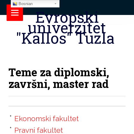
Bosnian
Evropski
univerzitet
"Kallos" Tuzla
Teme za diplomski,
završni, master rad
Ekonomski fakultet
Pravni fakultet