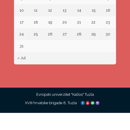
10
11
12
13
14
15
16
17
18
19
20
21
22
23
24
25
26
27
28
29
30
31
« Jul
Evropski univerzitet "Kallos" Tuzla
XVIII hrvatske brigade 8, Tuzla