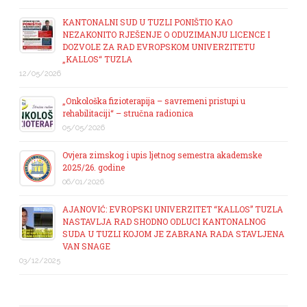
KANTONALNI SUD U TUZLI PONIŠTIO KAO
NEZAKONITO RJEŠENJE O ODUZIMANJU LICENCE I
DOZVOLE ZA RAD EVROPSKOM UNIVERZITETU
„KALLOS“ TUZLA
12/05/2026
„Onkološka fizioterapija – savremeni pristupi u
rehabilitaciji“ – stručna radionica
05/05/2026
Ovjera zimskog i upis ljetnog semestra akademske
2025/26. godine
06/01/2026
AJANOVIĆ: EVROPSKI UNIVERZITET “KALLOS” TUZLA
NASTAVLJA RAD SHODNO ODLUCI KANTONALNOG
SUDA U TUZLI KOJOM JE ZABRANA RADA STAVLJENA
VAN SNAGE
03/12/2025