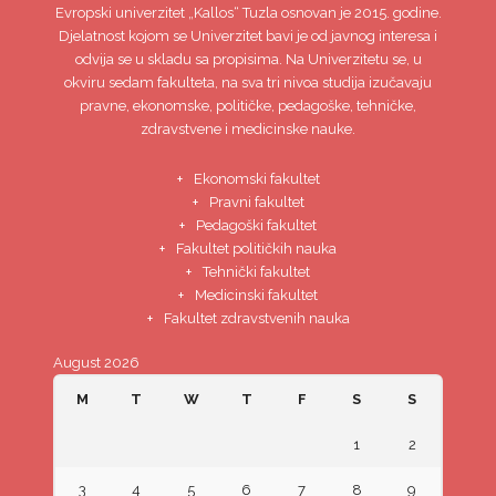
Evropski univerzitet
„Kallos“ Tuzla
osnovan je 2015. godine.
Djelatnost kojom se Univerzitet bavi je od javnog interesa i
odvija se u skladu sa propisima. Na Univerzitetu se, u
okviru sedam fakulteta, na sva tri nivoa studija izučavaju
pravne, ekonomske, političke, pedagoške, tehničke,
zdravstvene i medicinske nauke.
Ekonomski fakultet
Pravni fakultet
Pedagoški fakultet
Fakultet političkih nauka
Tehnički fakultet
Medicinski fakultet
Fakultet zdravstvenih nauka
August 2026
M
T
W
T
F
S
S
1
2
3
4
5
6
7
8
9