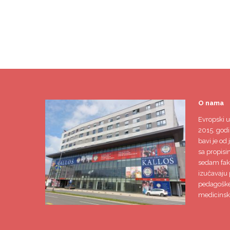
O nama
Evropski u
2015. godi
bavi je od 
sa propisi
sedam faku
izučavaju 
pedagoške,
medicinsk