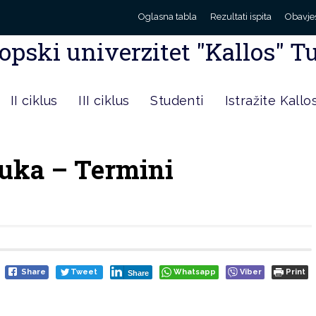
Oglasna tabla
Rezultati ispita
Obavje
opski univerzitet "Kallos" T
II ciklus
III ciklus
Studenti
Istražite Kallo
auka – Termini
Share
Tweet
Whatsapp
Viber
Print
Share