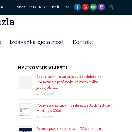
Search
štenja
Raspored nastave
Ispitni rok
for:
uzla
s
Izdavačka djelatnost
Kontakt
NAJNOVIJE VIJESTI
Javni konkurs za prijavu kandidata za
imenovanje predsjednika/zamjenika
predsjednika
22/07/2026
Poziv studentima – Srebrenica Architecture
Meetings 2026
22/07/2026
Ovoren poziv za program “Mladi za mir: