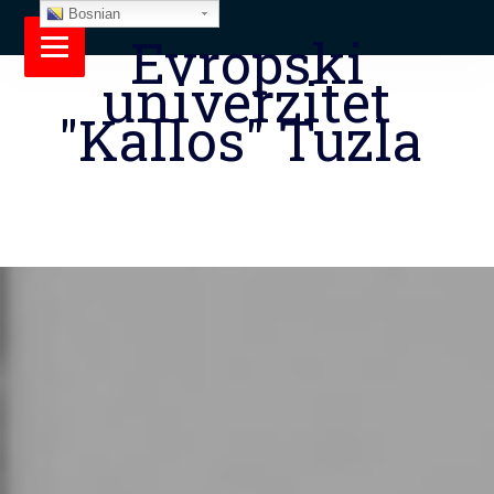
Bosnian
Evropski
univerzitet
"Kallos" Tuzla