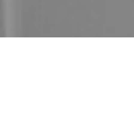
“Obrazovanje je
skupo, ali je
neznanje još
skuplje.”