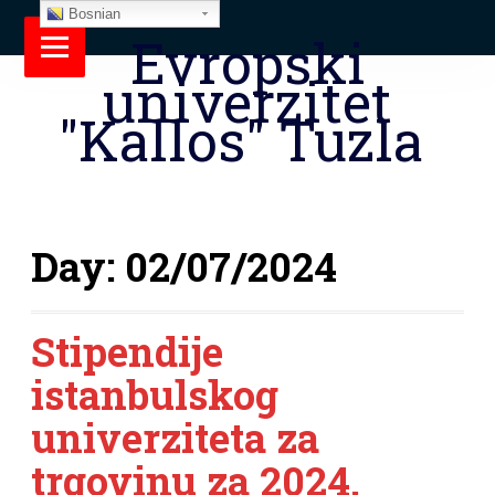
Bosnian
Evropski
univerzitet
"Kallos" Tuzla
Day:
02/07/2024
Stipendije
istanbulskog
univerziteta za
trgovinu za 2024.