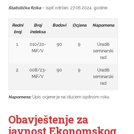
Statistička fizika
– ispit održan, 27.06.2024. godine.
Redni
Broj
Bodovi
Ocjena
Napomena
broj
indeksa
1.
010/20-
90
9
Uraditi
MiF/V
seminarski
rad
2.
008/23-
90
9
Uraditi
MiF/V
seminarski
rad
Napomena:
Upis ocjene je na idućem ispitnom roku.
Obavještenje za
javnost Ekonomskog