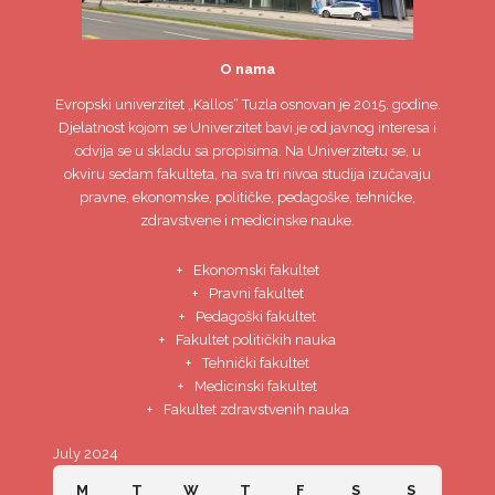
O nama
Evropski univerzitet
„Kallos“ Tuzla
osnovan je 2015. godine.
Djelatnost kojom se Univerzitet bavi je od javnog interesa i
odvija se u skladu sa propisima. Na Univerzitetu se, u
okviru sedam fakulteta, na sva tri nivoa studija izučavaju
pravne, ekonomske, političke, pedagoške, tehničke,
zdravstvene i medicinske nauke.
Ekonomski fakultet
Pravni fakultet
Pedagoški fakultet
Fakultet političkih nauka
Tehnički fakultet
Medicinski fakultet
Fakultet zdravstvenih nauka
July 2024
M
T
W
T
F
S
S