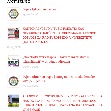
AKTUELNO
Ovjera ljetnog semestra!
25/05/2026
KANTONALNI SUD U TUZLI PONIŠTIO KAO
NEZAKONITO RJEŠENJE O ODUZIMANJU LICENCE I
DOZVOLE ZA RAD EVROPSKOM UNIVERZITETU
„KALLOS“ TUZLA
12/05/2026
„Onkološka fizioterapija – savremeni pristupi u
rehabilitaciji“ – stručna radionica
05/05/2026
Ovjera zimskog i upis ljetnog semestra akademske
2025/26. godine
06/01/2026
AJANOVIĆ: EVROPSKI UNIVERZITET “KALLOS” TUZLA
NASTAVLJA RAD SHODNO ODLUCI KANTONALNOG
SUDA U TUZLI KOJOM JE ZABRANA RADA STAVLJENA
VAN SNAGE