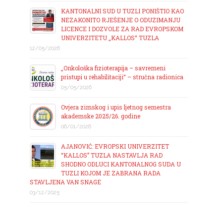
KANTONALNI SUD U TUZLI PONIŠTIO KAO
NEZAKONITO RJEŠENJE O ODUZIMANJU
LICENCE I DOZVOLE ZA RAD EVROPSKOM
UNIVERZITETU „KALLOS“ TUZLA
12/05/2026
„Onkološka fizioterapija – savremeni
pristupi u rehabilitaciji“ – stručna radionica
05/05/2026
Ovjera zimskog i upis ljetnog semestra
akademske 2025/26. godine
06/01/2026
AJANOVIĆ: EVROPSKI UNIVERZITET
“KALLOS” TUZLA NASTAVLJA RAD
SHODNO ODLUCI KANTONALNOG SUDA U
TUZLI KOJOM JE ZABRANA RADA
STAVLJENA VAN SNAGE
03/12/2025