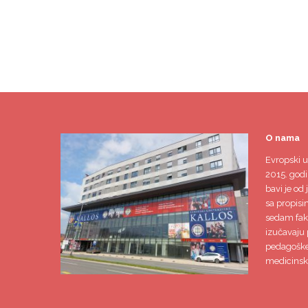
O nama
Evropski u
2015. godi
bavi je od 
sa propisi
sedam faku
izučavaju 
pedagoške,
medicinsk