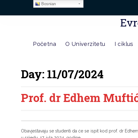
Bosnian
Evr
Početna
O Univerzitetu
I ciklus
Day:
11/07/2024
Prof. dr Edhem Muftić
Obavještavaju se studenti da će se ispit kod prof. dr Edhema
u srijedu, 17. jula 2024. godine.