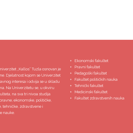
Ekonomski fakultet
Pravni fakultet
niverzitet
„Kallos“ Tuzla
osnovan je
Pedagoški fakultet
ne. Djelatnost kojom se Univerzitet
Fakultet političkih nauka
javnog interesa i odvija se u skladu
Tehnički fakultet
ma. Na Univerzitetu se, u okviru
Medicinski fakultet
lteta, na sva tri nivoa studija
Fakultet zdravstvenih nauka
pravne, ekonomske, političke,
 tehničke, zdravstvene i
e nauke.