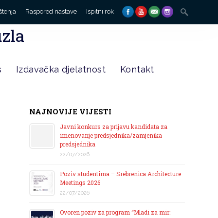
Search
štenja
Raspored nastave
Ispitni rok
for:
uzla
s
Izdavačka djelatnost
Kontakt
NAJNOVIJE VIJESTI
Javni konkurs za prijavu kandidata za
imenovanje predsjednika/zamjenika
predsjednika
22/07/2026
Poziv studentima – Srebrenica Architecture
Meetings 2026
22/07/2026
Ovoren poziv za program “Mladi za mir: