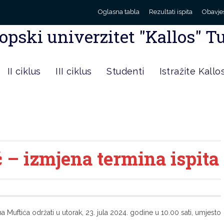
Oglasna tabla
Rezultati ispita
Obavje
opski univerzitet "Kallos" T
II ciklus
III ciklus
Studenti
Istražite Kallo
 – izmjena termina ispita
 Muftića održati u utorak, 23. jula 2024. godine u 10.00 sati, umjesto