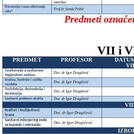
emeritus
Prevencija i rano otkrivanje
Prof.dr Sanda Pribić
raka*
Predmeti označen
VII i V
PREDMET
PROFESOR
DATU
VI
Uzorkovanje u sanitarnom
Doc. dr Igor Dragičević
higijenskom nadzoru
Analiza, kontrola i zaštita
Doc. dr Igor Dragičević
vazduha
Dezinfekcija, dezinsekcija i
Doc. dr Igor Dragičević
deratizacija
Doc. dr Igor Dragičević
Sanitarni problemi okoliša
VI
Kvalitet i bezbjednost
Doc. dr Igor Dragičević
hrane
Sanitarni inženjering vode
Doc. dr Igor Dragičević
za kupanje i rekreaciju
IZBO