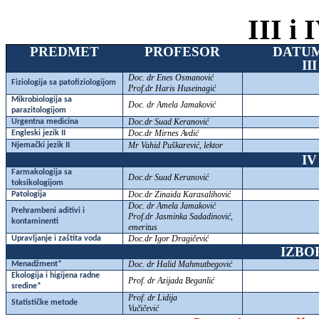
III i
PREDMET
PROFESOR
DATU
II
Doc. dr Enes Osmanović
Fiziologija sa patofiziologijom
Prof.dr Haris Huseinagić
Mikrobiologija sa
Doc. dr Amela Jamaković
parazitologijom
Doc.dr Suad Keranović
Urgentna medicina
Doc.dr Mirnes Avdić
Engleski jezik II
Mr Vahid Puškarević, lektor
Njemački jezik II
IV
Farmakologija sa
Doc.dr Suad Keranović
toksikologijom
Doc.dr Zinaida Karasalihović
Patologija
Doc. dr Amela Jamaković
Prehrambeni aditivi i
Prof.dr Jasminka Sadadinović,
kontaminenti
emeritus
Doc.dr Igor Dragičević
Upravljanje i zaštita voda
IZBO
Doc. dr Halid Mahmutbegović
Menadžment*
Ekologija i higijena radne
Prof. dr Azijada Beganlić
sredine*
Prof. dr Lidija
Statističke metode
Vučičević