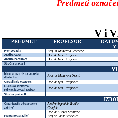
Predmeti označen
V i V
PREDMET
PROFESOR
DATU
V
Prof. dr Munevera Bećarević
Homeopatija
Doc. dr Igor Dragičević
Analiza vode
Doc. dr Igor Dragičević
Analiza namirnica
Stručna praksa I
VI
Ishrana, nutritivna terapija i
Prof. dr Munevera Osmić
dijetetika
Doc. dr Igor Dragičević
Upravljanje otpadom
Ekološko sanitarno
Doc. dr Igor Dragičević
zakonodavstvo i nadzor
Stručna praksa II
IZBO
Akademik prof.dr Rudika
Organizacija zdravstvene
Gmajnić
zaštite*
Doc. dr Mirsad Selimović
Prof.dr Fahir Baraković,
Mentalno zdravlje*