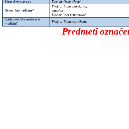
Doc. dr Denis Husić
Zdravstveno pravo
Prof. dr Fahir Baraković,
emeritus
Osnovi biomedicine*
Doc.dr Enes Osmanović
Epidemiološke metode u
Prof. dr Munevera Osmić
medicini*
Predmeti označen