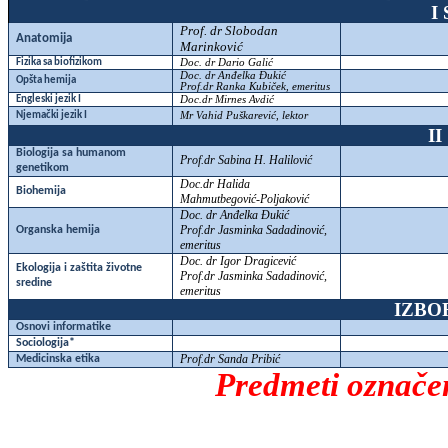
I
Prof. dr Slobodan
Anatomija
Marinković
Fizika sa biofizikom
Doc. dr Dario Galić
Doc. dr Anđelka Đukić
Opšta hemija
Prof.dr Ranka Kubiček, emeritus
Engleski jezik I
Doc.dr Mirnes Avdić
Njemački jezik I
Mr Vahid Puškarević, lektor
I
Biologija sa humanom
Prof.dr Sabina H. Halilović
genetikom
Doc.dr Halida
Biohemija
Mahmutbegović-Poljaković
Doc. dr Anđelka Đukić
Prof.dr Jasminka Sadadinović,
Organska hemija
emeritus
Doc. dr Igor Dragicević
Ekologija i zaštita životne
Prof.dr Jasminka Sadadinović,
sredine
emeritus
IZBO
Osnovi informatike
Sociologija*
Prof.dr Sanda Pribić
Medicinska etika
Predmeti označen