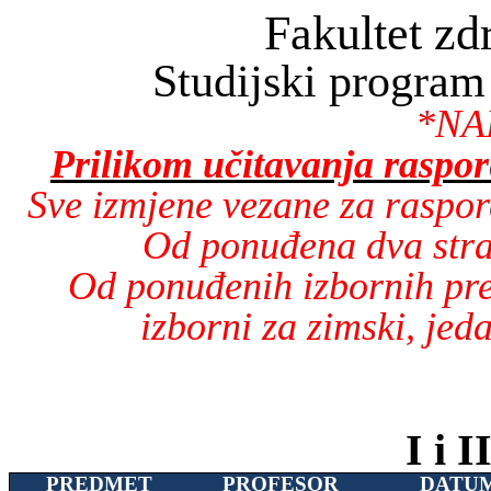
Fakultet zd
Studijski program 
*NA
Prilikom učitavanja raspo
Sve izmjene vezane za rasp
Od ponuđena dva stran
Od ponuđenih izbornih pre
izborni za zimski, jed
I i 
PREDMET
PROFESOR
DATU