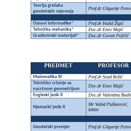
Teorija grešaka
Prof.dr Gligorije Perov
geodetskih mjerenja
Prof.dr Halid Žigić
Osnovi informatike*
Doc.dr Enes Mujić
Tehnička mehanika*
Doc.dr Goran Pejičić
Građevinski materijali*
PREDMET
PROFESOR
Prof.dr Sead Rešić
Matematika III
Tehničko crtanje sa
Doc.dr Enes Mujić
nacrtnom geometrijom
Doc.dr Valentina Budi
Engleski jezik II
Mr Vahid Puškarević,
Njemački jezik II
lektor
Prof.dr Gligorije Perov
Geodetski premjer