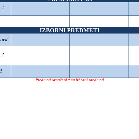
ić
IZBORNI PREDMETI
ović
ić
ć
Predmeti označeni * su izborni predmeti