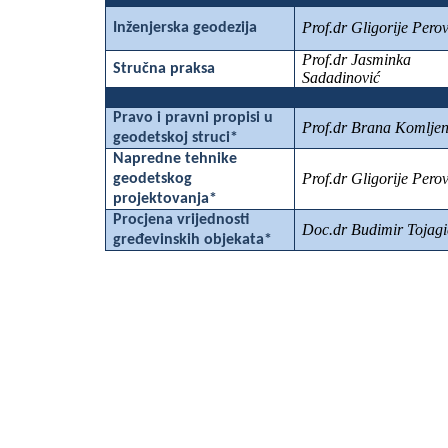
Prof.dr Gligorije Perov
Inženjerska geodezija
Prof.dr Jasminka
Stručna praksa
Sadadinović
Pravo i pravni propisi u
Prof.dr Brana Komljen
geodetskoj struci*
Napredne tehnike
Prof.dr Gligorije Perov
geodetskog
projektovanja*
Procjena vrijednosti
Doc.dr Budimir Tojagi
gređevinskih objekata*