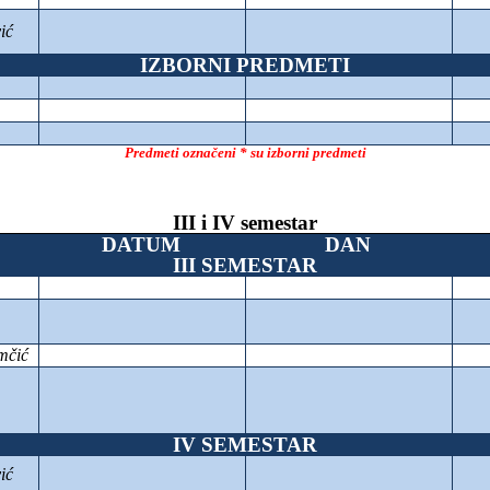
ić
IZBORNI PREDMETI
Predmeti označeni * su izborni predmeti
III i IV semestar
DATUM
DAN
III SEMESTAR
mčić
IV SEMESTAR
ić