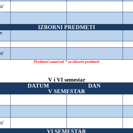
ić
IZBORNI PREDMETI
n
ić
Predmeti označeni * su izborni predmeti
V i VI semestar
DATUM
DAN
V SEMESTAR
ić
VI SEMESTAR