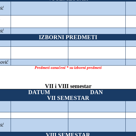
ić
ić
IZBORNI PREDMETI
ović
Predmeti označeni * su izborni predmeti
VII i VIII semestar
DATUM
DAN
VII SEMESTAR
ić
VIII SEMESTAR