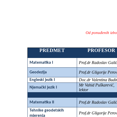
Od ponuđenih izborn
PREDMET
PROFESOR
Prof.dr Radoslav Gali
Matematika I
Prof.dr Gligorije Perov
Geodezija
Doc.dr Valentina Budi
Engleski jezik I
Mr Vahid Puškarević,
Njemački jezik I
lektor
Prof.dr Radoslav Gali
Matematika II
Tehnike geodetskih
Prof.dr Gligorije Perov
mjerenja