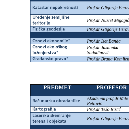
Prof.dr Gligorije Perov
Katastar nepokretnosti
Uređenje zemljišne
Prof.dr Nusret Mujagić
teritorije
Prof.dr Gligorije Perov
Fizička geodezija
Prof.dr Izet Banda
Osnovi ekonomije*
Osnovi ekološkog
Prof.dr Jasminka
Sadadinović
inženjerstva*
Prof.dr Brana Komljen
Građansko pravo*
PREDMET
PROFESOR
Akademik prof.dr Mile
Računarska obrada slike
Petrović
Prof.dr Tešo Ristić
Kartografija
Lasersko skeniranje
Prof.dr Gligorije Perov
terena i objekata