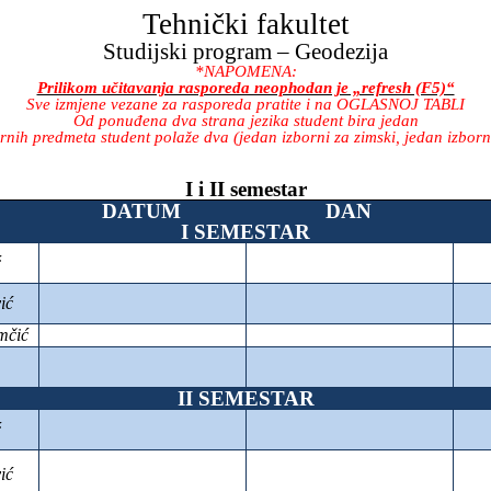
Tehnički fakultet
Studijski program – Geodezija
*NAPOMENA:
Prilikom učitavanja rasporeda neophodan je „refresh (F5)“
Sve izmjene vezane za rasporeda pratite i na OGLASNOJ TABLI
Od ponuđena dva strana jezika student bira jedan
ih predmeta student polaže dva (jedan izborni za zimski, jedan izborni
I i II semestar
DATUM
DAN
I SEMESTAR
ć
ić
mčić
II SEMESTAR
ć
ić