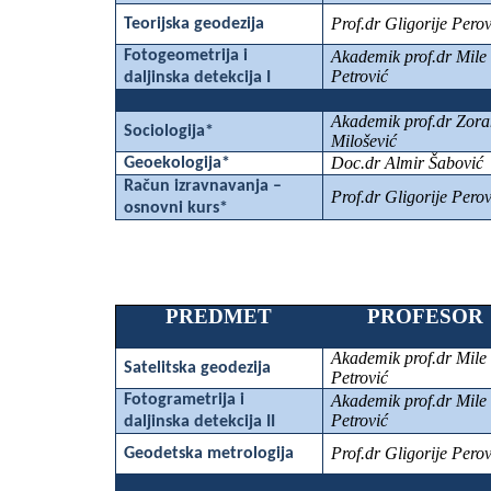
Prof.dr Gligorije Perov
Teorijska geodezija
Fotogeometrija i
Akademik prof.dr Mile
Petrović
daljinska detekcija I
Akademik prof.dr Zora
Sociologija*
Milošević
Doc.dr Almir Šabović
Geoekologija*
Račun izravnavanja –
Prof.dr Gligorije Perov
osnovni kurs*
PREDMET
PROFESOR
Akademik prof.dr Mile
Satelitska geodezija
Petrović
Fotogrametrija i
Akademik prof.dr Mile
Petrović
daljinska detekcija II
Prof.dr Gligorije Perov
Geodetska metrologija