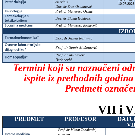
26.06.2026
emeritus
Patofiziologija
10.07.2026
Doc. dr Enes Osmanović
Prof. dr Munevera Osmić
Imunologija
Farmakologija s
Doc. dr Eldina Halilović
toksikologijom
Prof. dr Munevera Bećarević
Socijalna medicina
IZBO
Doc. dr Jasna Rahimić
Farmakoekonomika*
Osnove laboratorijske
Prof. dr Semir Mešanović
dijagnostike*
Prof. dr Munevera
Homeopatija*
Bećarević
Termini koji su naznačeni odn
ispite iz prethodnih godina
Predmeti označen
VII i V
PREDMET
PROFESOR
DATU
VI
Prof. dr Mithat Tabaković,
emeritus
Interna medicina