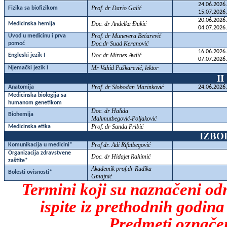
24.06.2026.
Prof. dr Dario Galić
Fizika sa biofizikom
15.07.2026.
20.06.2026.
Doc. dr Anđelka Đukić
Medicinska hemija
04.07.2026.
Prof. dr Munevera Bećarević
Uvod u medicinu i prva
Doc.dr Suad Keranović
pomoć
16.06.2026.
Doc.dr Mirnes Avdić
Engleski jezik I
07.07.2026.
Mr Vahid Puškarević, lektor
Njemački jezik I
I
Prof. dr Slobodan Marinković
Anatomija
24.06.2026.
Medicinska biologija sa
humanom genetikom
Doc. dr Halida
Biohemija
Mahmutbegović-Poljaković
Prof. dr Sanda Pribić
Medicinska etika
IZBO
Prof dr. Adi Rifatbegović
Komunikacija u medicini*
Organizacija zdravstvene
Doc. dr Hidajet Rahimić
zaštite*
Akademik prof.dr Rudika
Bolesti ovisnosti*
Gmajnić
Termini koji su naznačeni odn
ispite iz prethodnih godina
Predmeti označen