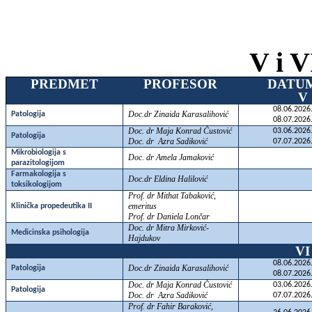
V i V
PREDMET
PROFESOR
DATU
V
08.06.2026
Doc.dr Zinaida Karasalihović
Patologija
08.07.2026
Doc. dr Maja Konrad Čustović
03.06.2026
Patologija
Doc. dr Azra Sadiković
07.07.2026
Mikrobiologija s
Doc. dr Amela Jamaković
parazitologijom
Farmakologija s
Doc.dr Eldina Halilović
toksikologijom
Prof. dr Mithat Tabaković,
emeritus
Klinička propedeutika II
Prof. dr Daniela Lončar
Doc. dr Mitra Mirković-
Medicinska psihologija
Hajdukov
VI
08.06.2026
Doc.dr Zinaida Karasalihović
Patologija
08.07.2026
Doc. dr Maja Konrad Čustović
03.06.2026
Patologija
Doc. dr Azra Sadiković
07.07.2026
Prof. dr Fahir Baraković,