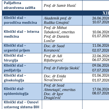
Palijativna
Prof. dr Samir Husić
zdravstvena zaštita
XI
Klinički staž –
Akademik prof. dr
26.06.2026
Rudika Gmajnić
10.07.2026
porodična medicina
Prof. dr Mithat
Klinički staž – interna
Tabaković, emeritus
10.06.2026
Prof. dr Daniela
01.07.2026
medicina
Lončar
Klinički staž –
Doc. dr Suad
11.06.2026
Keranović
urgentni prijem
02.07.2026
Klinički staž –
Prof. dr Adi
22.06.2026
Rifatbegović
06.07.2026
hirurgija
Klinički staž –
09.06.2026
Prof. dr Fahrija Skokić
pedijatrija
07.07.2026
Klinički staž –
01.06.2026
Doc. dr Enida
Nevačinović
ginekologija
01.07.2026
Prof. dr Sead
Klinički staž-
Ahmetagić, emeritus
17.06.2026
08.07.2026
Doc. dr Igor
epidemiologija
Dragićević
Klinički staž – Osnovi
ustavnog sistema BiH