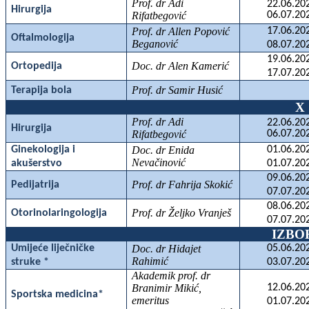
Prof. dr Adi
22.06.20
Hirurgija
Rifatbegović
06.07.20
Prof. dr Allen Popović
17.06.20
Oftalmologija
Beganović
08.07.20
19.06.20
Doc. dr Alen Kamerić
Ortopedija
17.07.20
Prof. dr Samir Husić
Terapija bola
X
Prof. dr Adi
22.06.20
Hirurgija
Rifatbegović
06.07.20
Ginekologija i
Doc. dr Enida
01.06.20
Nevačinović
akušerstvo
01.07.20
09.06.20
Prof. dr Fahrija Skokić
Pedijatrija
07.07.20
08.06.20
Prof. dr Željko Vranješ
Otorinolaringologija
07.07.20
IZBO
Umijeće liječničke
Doc. dr Hidajet
05.06.20
Rahimić
struke *
03.07.20
Akademik prof. dr
Branimir Mikić,
12.06.20
Sportska medicina*
emeritus
01.07.20