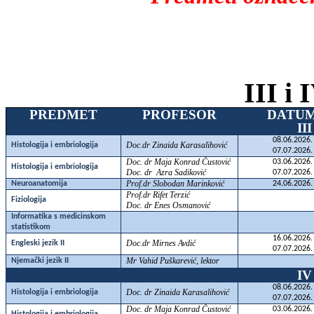
III i
PREDMET
PROFESOR
DATU
II
08.06.2026.
Doc.dr Zinaida Karasalihović
Histologija i embriologija
07.07.2026.
Doc. dr Maja Konrad Čustović
03.06.2026.
Histologija i embriologija
Doc. dr Azra Sadiković
07.07.2026.
Prof.dr Slobodan Marinković
Neuroanatomija
24.06.2026.
Prof.dr Rifet Terzić
Fiziologija
Doc. dr Enes Osmanović
Informatika s medicinskom
statistikom
16.06.2026.
Doc.dr Mirnes Avdić
Engleski jezik II
07.07.2026.
Mr Vahid Puškarević, lektor
Njemački jezik II
IV
08.06.2026.
Doc. dr Zinaida Karasalihović
Histologija i embriologija
07.07.2026.
Doc. dr Maja Konrad Čustović
03.06.2026.