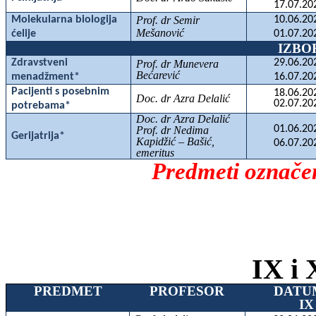
17.07.20
Molekularna biologija
Prof. dr Semir
10.06.20
Mešanović
ćelije
01.07.20
IZBO
Zdravstveni
29.06.20
Prof. dr Munevera
Bećarević
menadžment*
16.07.20
Pacijenti s posebnim
18.06.20
Doc. dr Azra Delalić
02.07.20
potrebama*
Doc. dr Azra Delalić
01.06.20
Prof. dr Nedima
Gerijatrija*
Kapidžić – Bašić,
06.07.20
emeritus
Predmeti označen
IX i 
PREDMET
PROFESOR
DATU
IX