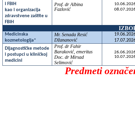
i FBiH
Prof. dr Albina
10.06.2026
Fazlović
08.07.2026
kao i organizacija
zdravstvene zaštite u
FBiH
IZBO
Medicinska
Mr. Senada Resić
19.06.2026
Džananović
kozmetologija*
17.07.2026
Prof. dr Fahir
Dijagnostičke metode
Baraković, emeritus
26.06.2026
i postupci u kliničkoj
Doc. dr Mirsad
10.07.2026
medicini
Selimović
Predmeti označen