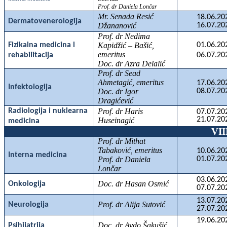
Prof. dr Daniela Lončar
Mr. Senada Resić
18.06.20
Dermatovenerologija
Džananović
16.07.20
Prof. dr Nedima
Fizikalna medicina i
Kapidžić – Bašić,
01.06.20
emeritus
rehabilitacija
06.07.20
Doc. dr Azra Delalić
Prof. dr Sead
Ahmetagić, emeritus
17.06.20
Infektologija
Doc. dr Igor
08.07.20
Dragićević
Radiologija i nuklearna
Prof. dr Haris
07.07.20
21.07.20
Huseinagić
medicina
VI
Prof. dr Mithat
Tabaković, emeritus
10.06.20
Interna medicina
Prof. dr Daniela
01.07.20
Lončar
03.06.20
Doc. dr Hasan Osmić
Onkologija
07.07.20
13.07.20
Prof. dr Alija Sutović
Neurologija
27.07.20
19.06.20
Doc. dr Avdo Šakušić
Psihijatrija