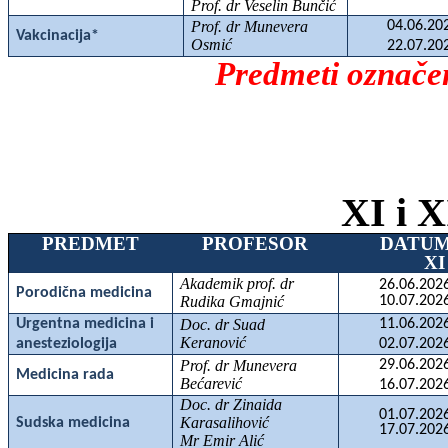
Prof. dr Veselin Bunčić
Prof. dr Munevera
04.06.20
Vakcinacija*
Osmić
22.07.20
Predmeti označen
XI i X
PREDMET
PROFESOR
DATU
XI
Akademik prof. dr
26.06.2026
Porodična medicina
Rudika Gmajnić
10.07.2026
Urgentna medicina i
Doc. dr Suad
11.06.2026
Keranović
anesteziologija
02.07.2026
Prof. dr Munevera
29.06.2026
Medicina rada
Bećarević
16.07.2026
Doc. dr Zinaida
01.07.2026
Karasalihović
Sudska medicina
17.07.2026
Mr Emir Alić