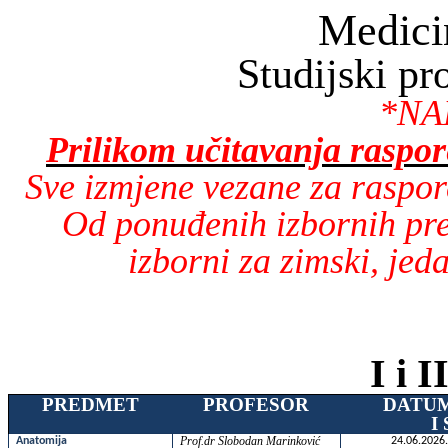
Medicin
Studijski p
*NA
Prilikom učitavanja raspo
Sve izmjene vezane za rasp
Od ponuđenih izbornih pre
izborni za zimski, jed
I i 
PREDMET
PROFESOR
DATU
I
Prof.dr Slobodan Marinković
Anatomija
24.06.2026.