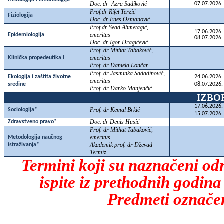
Histologija i embriologija
Doc. dr Azra Sadiković
07.07.2026.
Prof.dr Rifet Terzić
Fiziologija
Doc. dr Enes Osmanović
Prof.dr Sead Ahmetagić,
17.06.2026.
emeritus
Epidemiologija
08.07.2026.
Doc. dr Igor Dragićević
Prof. dr Mithat Tabaković,
emeritus
Klinička propedeutika I
Prof. dr Daniela Lončar
Prof. dr Jasminka Sadadinović,
Ekologija i zaštita životne
24.06.2026.
emeritus
sredine
08.07.2026.
Prof. dr Darko Manjenčić
IZBO
17.06.2026.
Prof. dr Kemal Brkić
Sociologija*
15.07.2026.
Doc. dr Denis Husić
Zdravstveno pravo*
Prof. dr Mithat Tabaković,
emeritus
Metodologija naučnog
Akademik prof. dr Dževad
istraživanja*
Termiz
Termini koji su naznačeni odn
ispite iz prethodnih godina
Predmeti označen