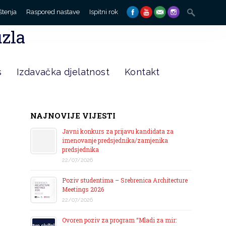
Search
štenja
Raspored nastave
Ispitni rok
for:
uzla
s
Izdavačka djelatnost
Kontakt
NAJNOVIJE VIJESTI
Javni konkurs za prijavu kandidata za
imenovanje predsjednika/zamjenika
predsjednika
22/07/2026
Poziv studentima – Srebrenica Architecture
Meetings 2026
22/07/2026
Ovoren poziv za program “Mladi za mir: