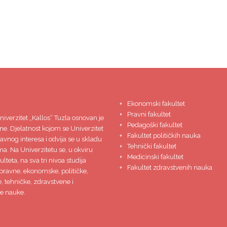
Ekonomski fakultet
Pravni fakultet
niverzitet
„Kallos“ Tuzla
osnovan je
Pedagoški fakultet
ne. Djelatnost kojom se Univerzitet
Fakultet političkih nauka
javnog interesa i odvija se u skladu
Tehnički fakultet
ma. Na Univerzitetu se, u okviru
Medicinski fakultet
lteta, na sva tri nivoa studija
Fakultet zdravstvenih nauka
pravne, ekonomske, političke,
 tehničke, zdravstvene i
e nauke.