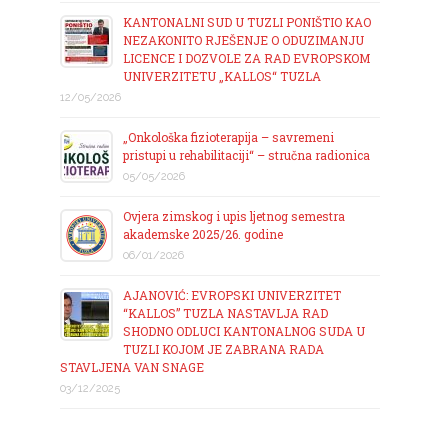
KANTONALNI SUD U TUZLI PONIŠTIO KAO
NEZAKONITO RJEŠENJE O ODUZIMANJU
LICENCE I DOZVOLE ZA RAD EVROPSKOM
UNIVERZITETU „KALLOS“ TUZLA
12/05/2026
„Onkološka fizioterapija – savremeni
pristupi u rehabilitaciji“ – stručna radionica
05/05/2026
Ovjera zimskog i upis ljetnog semestra
akademske 2025/26. godine
06/01/2026
AJANOVIĆ: EVROPSKI UNIVERZITET
“KALLOS” TUZLA NASTAVLJA RAD
SHODNO ODLUCI KANTONALNOG SUDA U
TUZLI KOJOM JE ZABRANA RADA
STAVLJENA VAN SNAGE
03/12/2025