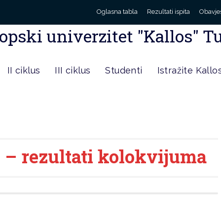
Oglasna tabla
Rezultati ispita
Obavje
opski univerzitet "Kallos" T
II ciklus
III ciklus
Studenti
Istražite Kallo
ć – rezultati kolokvijuma