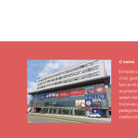
O nama
Evropski u
2015. godi
bavi je od 
sa propisi
sedam faku
izučavaju 
pedagoške,
medicinsk