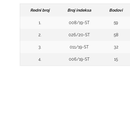
Redni broj
Broj indeksa
Bodovi
1.
008/19-ST
59
2.
026/20-ST
58
3.
011/19-ST
32
4.
006/19-ST
15