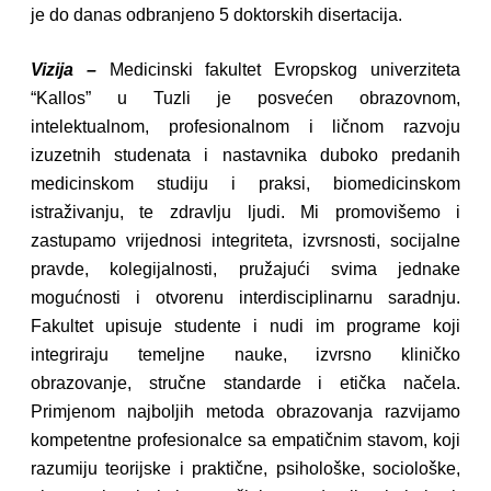
je do danas odbranjeno 5 doktorskih disertacija.
Vizija –
Medicinski fakultet Evropskog univerziteta
“Kallos” u Tuzli je posvećen obrazovnom,
intelektualnom, profesionalnom i ličnom razvoju
izuzetnih studenata i nastavnika duboko predanih
medicinskom studiju i praksi, biomedicinskom
istraživanju, te zdravlju ljudi. Mi promovišemo i
zastupamo vrijednosi integriteta, izvrsnosti, socijalne
pravde, kolegijalnosti, pružajući svima jednake
mogućnosti i otvorenu interdisciplinarnu saradnju.
Fakultet upisuje studente i nudi im programe koji
integriraju temeljne nauke, izvrsno kliničko
obrazovanje, stručne standarde i etička načela.
Primjenom najboljih metoda obrazovanja razvijamo
kompetentne profesionalce sa empatičnim stavom, koji
razumiju teorijske i praktične, psihološke, sociološke,