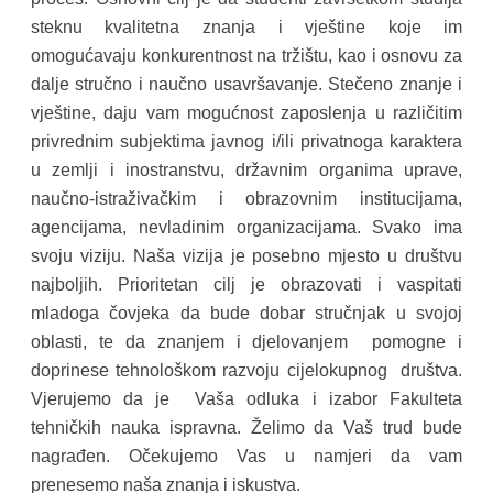
steknu kvalitetna znanja i vještine koje im
omogućavaju konkurentnost na tržištu, kao i osnovu za
dalje stručno i naučno usavršavanje. Stečeno znanje i
vještine, daju vam mogućnost zaposlenja u različitim
privrednim subjektima javnog i/ili privatnoga karaktera
u zemlji i inostranstvu, državnim organima uprave,
naučno-istraživačkim i obrazovnim institucijama,
agencijama, nevladinim organizacijama. Svako ima
svoju viziju. Naša vizija je posebno mjesto u društvu
najboljih. Prioritetan cilj je obrazovati i vaspitati
mladoga čovjeka da bude dobar stručnjak u svojoj
oblasti, te da znanjem i djelovanjem pomogne i
doprinese tehnološkom razvoju cijelokupnog društva.
Vjerujemo da je Vaša odluka i izabor Fakulteta
tehničkih nauka ispravna. Želimo da Vaš trud bude
nagrađen. Očekujemo Vas u namjeri da vam
prenesemo naša znanja i iskustva.