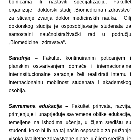
bolnicama ili nastaviti specijalizaciju. Fakultet
organizuje i doktorski studij „Biomedicina i zdravstvo“
za sticanje zvanja doktor medicinskih nauka. Cilj
doktorskog studija je osposobljavanje studenata za
samostalni naučnoistraživački rad u području
„Biomedicine i zdravstva“.
Saradnja –
Fakultet kontinuiranim poticanjem i
planskim ostvarivanjem domaće i internacionalne
interinstitucionalne saradnje želi realizirati internu i
internacionalnu mobilnost studenata i akademskog
osoblja.
Savremena edukacija –
Fakultet prihvata, razvija,
primjenjuje i unaprjeđuje savremene oblike edukacije,
temeljene na ishodima učenja, u čijem središtu su
studenti, kako bi ih na taj način osposobio za pružanje
visoko kvalitetne zdravstvene njege, u čijem središtu je