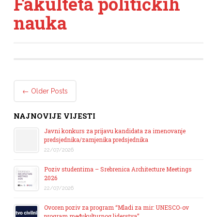
Fakulteta političkih
nauka
Post navigation
←
Older Posts
NAJNOVIJE VIJESTI
Javni konkurs za prijavu kandidata za imenovanje
predsjednika/zamjenika predsjednika
22/07/2026
Poziv studentima – Srebrenica Architecture Meetings
2026
22/07/2026
Ovoren poziv za program “Mladi za mir: UNESCO-ov
program međukulturnog liderstva”