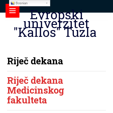
Bosnian
Evropski
univerzitet
"Kallos" Tuzla
Riječ dekana
Riječ dekana
Medicinskog
fakulteta