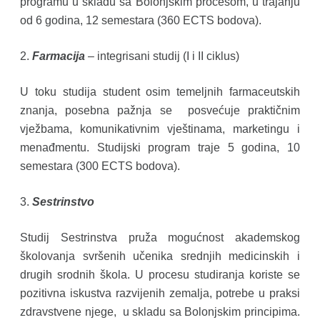
programu u skladu sa Bolonjskim procesom, u trajanju
od 6 godina, 12 semestara (360 ECTS bodova).
2.
Farmacija
– integrisani studij (I i II ciklus)
U toku studija student osim temeljnih farmaceutskih
znanja, posebna pažnja se posvećuje praktičnim
vježbama, komunikativnim vještinama, marketingu i
menađmentu. Studijski program traje 5 godina, 10
semestara (300 ECTS bodova).
3.
Sestrinstvo
Studij Sestrinstva pruža mogućnost akademskog
školovanja svršenih učenika srednjih medicinskih i
drugih srodnih škola. U procesu studiranja koriste se
pozitivna iskustva razvijenih zemalja, potrebe u praksi
zdravstvene njege, u skladu sa Bolonjskim principima.