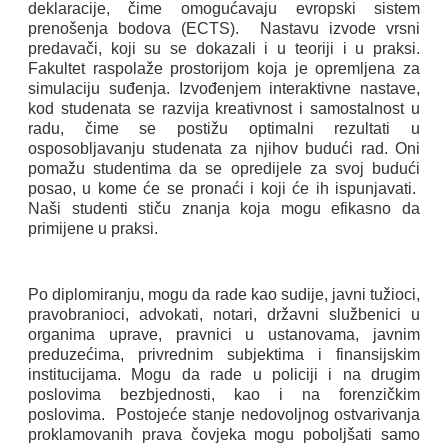
deklaracije, čime omogućavaju evropski sistem
prenošenja bodova (ECTS).
Nastavu izvode vrsni
predavači, koji su se dokazali i u teoriji i u praksi.
Fakultet raspolaže prostorijom koja je opremljena za
simulaciju suđenja. Izvođenjem interaktivne nastave,
kod studenata se razvija kreativnost i samostalnost u
radu, čime se postižu optimalni rezultati u
osposobljavanju studenata za njihov budući rad. Oni
pomažu studentima da se opredijele za svoj budući
posao, u kome će se pronaći i koji će ih ispunjavati.
Naši studenti stiču znanja koja mogu efikasno da
primijene u praksi.
Po diplomiranju, mogu da rade kao sudije, javni tužioci,
pravobranioci, advokati, notari, državni službenici u
organima uprave, pravnici u ustanovama, javnim
preduzećima, privrednim subjektima i finansijskim
institucijama. Mogu da rade u policiji i na drugim
poslovima bezbjednosti, kao i na forenzičkim
poslovima.
Postojeće stanje nedovoljnog ostvarivanja
proklamovanih prava čovjeka mogu poboljšati samo