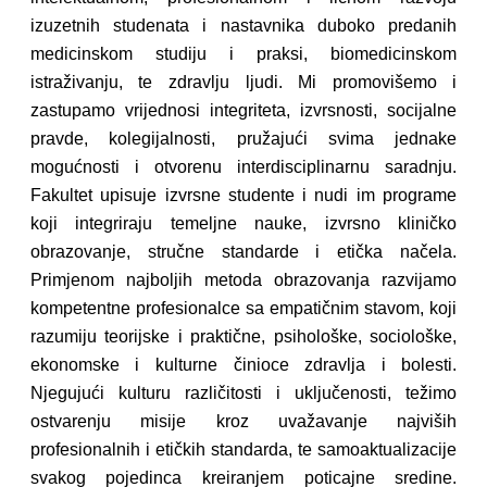
izuzetnih studenata i nastavnika duboko predanih
medicinskom studiju i praksi, biomedicinskom
istraživanju, te zdravlju ljudi. Mi promovišemo i
zastupamo vrijednosi integriteta, izvrsnosti, socijalne
pravde, kolegijalnosti, pružajući svima jednake
mogućnosti i otvorenu interdisciplinarnu saradnju.
Fakultet upisuje izvrsne studente i nudi im programe
koji integriraju temeljne nauke, izvrsno kliničko
obrazovanje, stručne standarde i etička načela.
Primjenom najboljih metoda obrazovanja razvijamo
kompetentne profesionalce sa empatičnim stavom, koji
razumiju teorijske i praktične, psihološke, sociološke,
ekonomske i kulturne činioce zdravlja i bolesti.
Njegujući kulturu različitosti i uključenosti, težimo
ostvarenju misije kroz uvažavanje najviših
profesionalnih i etičkih standarda, te samoaktualizacije
svakog pojedinca kreiranjem poticajne sredine.