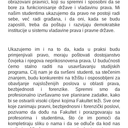
obrazovani pravnici, koji su spremni i sposobni da se
bore za funkcionisanje države i vladavinu prava. Mi
našim studentima ukazujemo da pravo ne postoji radi
sebe, već radi građana, i da oni, kada se budu
zaposlili, treba da poštuju i razvijaju demokratske
institucije u sistemu vladavine prava i pravne države.
Ukazujemo im i na to da, kada u praksi budu
primjenjivali pravo, moraju poštovati dostojanstvo
čovjeka i njegova neprikosnovena prava.
U budućnosti
ćemo stalno raditi na usavršavanju studijskih
programa. Cilj nam je da svršeni studenti, sa stečenim
znanjem, budu konkurentni na tržištu i osposobljeni za
obavljanje najsloženijih poslova u oblasti prava,
bezbjednosti i forenzike. Spremni smo da
profesionalno izvršavamo sve planirane zadatke, kako
bi se ostvarili visoki ciljevi kojima Fakultet teži.
Sve one
koje zanimaju pravni, bezbjednosni i forenzički poslovi,
pozivamo da dođu na Fakultet i porazgovaraju sa
profesorima i studentima, što će im pomoći da
kompletiraju sliku o nama i da se odluče da kod nas