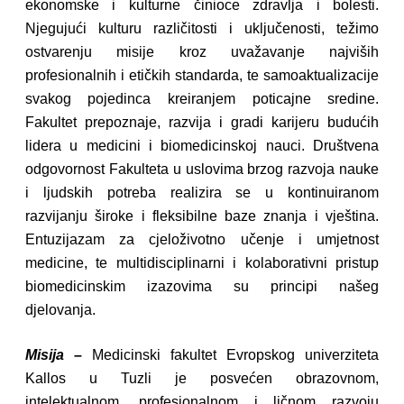
ekonomske i kulturne činioce zdravlja i bolesti.
Njegujući kulturu različitosti i uključenosti, težimo
ostvarenju misije kroz uvažavanje najviših
profesionalnih i etičkih standarda, te samoaktualizacije
svakog pojedinca kreiranjem poticajne sredine.
Fakultet prepoznaje, razvija i gradi karijeru budućih
lidera u medicini i biomedicinskoj nauci. Društvena
odgovornost Fakulteta u uslovima brzog razvoja nauke
i ljudskih potreba realizira se u kontinuiranom
razvijanju široke i fleksibilne baze znanja i vještina.
Entuzijazam za cjeloživotno učenje i umjetnost
medicine, te multidisciplinarni i kolaborativni pristup
biomedicinskim izazovima su principi našeg
djelovanja.
Misija –
Medicinski fakultet Evropskog univerziteta
Kallos u Tuzli je posvećen obrazovnom,
intelektualnom, profesionalnom i ličnom razvoju