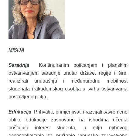
MISIJA
Saradnja
Kontinuiranim poticanjem i planskim
ostvarivanjem saradnje unutar države, regije i šire,
realizirati unutrašnju i međunarodnu mobilnost
studenata i akademskog osoblja u svrhu ostvarivanja
postavljenog cilja.
Edukacija
Prihvatiti, primjenjivati i razvijati savremene
oblike edukacije zasnovane na ishodima učenja
poštujući interes studenta, u cilju njihovog
osposobljavanja za pružanje vrhunske zdravstvene