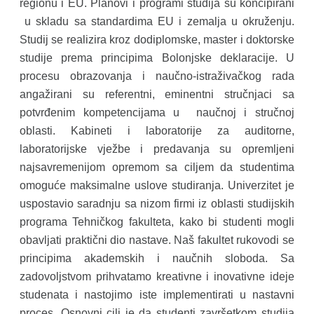
regionu i EU. Planovi i programi studija su koncipirani
u skladu sa standardima EU i zemalja u okruženju.
Studij se realizira kroz dodiplomske, master i doktorske
studije prema principima Bolonjske deklaracije. U
procesu obrazovanja i naučno-istraživačkog rada
angažirani su referentni, eminentni stručnjaci sa
potvrđenim kompetencijama u naučnoj i stručnoj
oblasti. Kabineti i laboratorije za auditorne,
laboratorijske vježbe i predavanja su opremljeni
najsavremenijom opremom sa ciljem da studentima
omoguće maksimalne uslove studiranja. Univerzitet je
uspostavio saradnju sa nizom firmi iz oblasti studijskih
programa Tehničkog fakulteta, kako bi studenti mogli
obavljati praktični dio nastave. Naš fakultet rukovodi se
principima akademskih i naučnih sloboda. Sa
zadovoljstvom prihvatamo kreativne i inovativne ideje
studenata i nastojimo iste implementirati u nastavni
proces. Osnovni cilj je da studenti završetkom studija