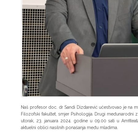
Naš profesor doc. dr Sandi Dizdarević učestvovao je na me
Filozofski fakultet, smjer Psihologija. Drugi međunarodni 
utorak, 23. januara 2024. godine u 09.00 sati u Amfitea
aktuelni oblici nasilnih ponašanja među mladima.