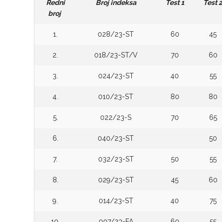
Redni
Broj indeksa
Test 1
Test 
broj
1.
028/23-ST
60
45
2.
018/23-ST/V
70
60
3.
024/23-ST
40
55
4.
010/23-ST
80
80
5.
022/23-S
70
65
6.
040/23-ST
50
7.
032/23-ST
50
55
8.
029/23-ST
45
60
9.
014/23-ST
40
75
10.
007/23-FA
60
55