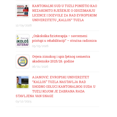
KANTONALNI SUD U TUZLI PONIŠTIO KAO
NEZAKONITO RJEŠENJE O ODUZIMANJU
LICENCE I DOZVOLE ZA RAD EVROPSKOM
UNIVERZITETU „KALLOS“ TUZLA
12/05/2026
„Onkološka fizioterapija – savremeni
pristupi u rehabilitaciji“ – stručna radionica
05/05/2026
Ovjera zimskog i upis ljetnog semestra
akademske 2025/26. godine
06/01/2026
AJANOVIĆ: EVROPSKI UNIVERZITET
“KALLOS” TUZLA NASTAVLJA RAD
SHODNO ODLUCI KANTONALNOG SUDA U
TUZLI KOJOM JE ZABRANA RADA
STAVLJENA VAN SNAGE
03/12/2025