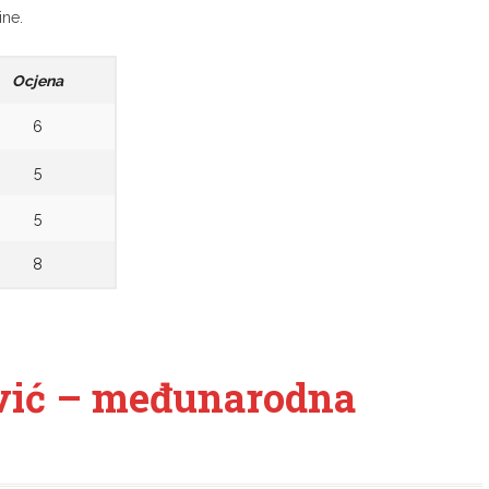
ine.
Ocjena
6
5
5
8
ević – međunarodna