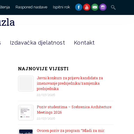
Search
štenja
Raspored nastave
Ispitni rok
for:
uzla
s
Izdavačka djelatnost
Kontakt
NAJNOVIJE VIJESTI
Javni konkurs za prijavu kandidata za
imenovanje predsjednika/zamjenika
predsjednika
22/07/2026
Poziv studentima – Srebrenica Architecture
Meetings 2026
22/07/2026
Ovoren poziv za program “Mladi za mir: