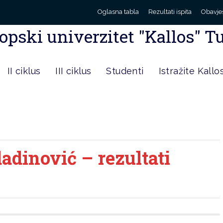
Oglasna tabla
Rezultati ispita
Obavje
opski univerzitet "Kallos" T
II ciklus
III ciklus
Studenti
Istražite Kallo
adinović – rezultati