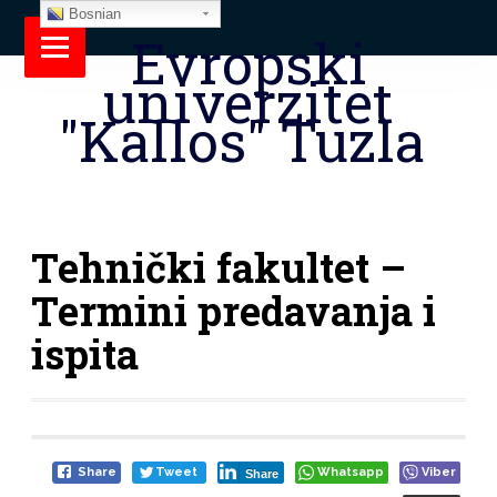
Bosnian
Evropski
univerzitet
"Kallos" Tuzla
Tehnički fakultet –
Termini predavanja i
ispita
Share
Tweet
Whatsapp
Viber
Share