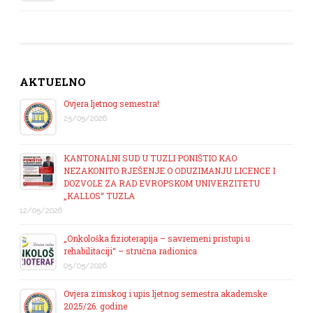
AKTUELNO
Ovjera ljetnog semestra!
25/05/2026
KANTONALNI SUD U TUZLI PONIŠTIO KAO
NEZAKONITO RJEŠENJE O ODUZIMANJU LICENCE I
DOZVOLE ZA RAD EVROPSKOM UNIVERZITETU
„KALLOS“ TUZLA
12/05/2026
„Onkološka fizioterapija – savremeni pristupi u
rehabilitaciji“ – stručna radionica
05/05/2026
Ovjera zimskog i upis ljetnog semestra akademske
2025/26. godine