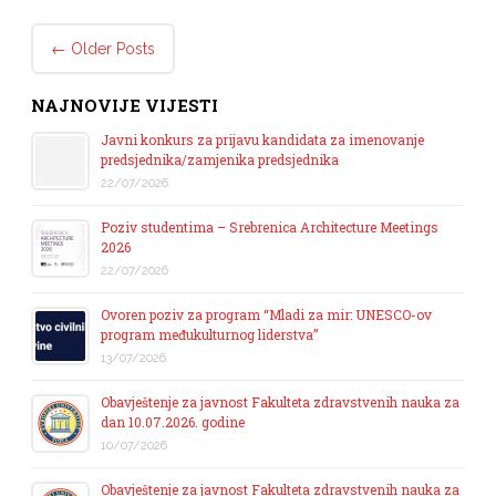
Post navigation
←
Older Posts
NAJNOVIJE VIJESTI
Javni konkurs za prijavu kandidata za imenovanje
predsjednika/zamjenika predsjednika
22/07/2026
Poziv studentima – Srebrenica Architecture Meetings
2026
22/07/2026
Ovoren poziv za program “Mladi za mir: UNESCO-ov
program međukulturnog liderstva”
13/07/2026
Obavještenje za javnost Fakulteta zdravstvenih nauka za
dan 10.07.2026. godine
10/07/2026
Obavještenje za javnost Fakulteta zdravstvenih nauka za