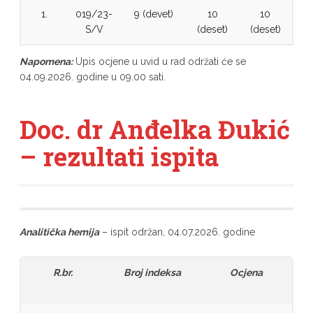
1.
019/23-
9 (devet)
10
10
S/V
(deset)
(deset)
Napomena:
Upis ocjene u uvid u rad održati će se
04.09.2026. godine u 09.00 sati.
Doc. dr Anđelka Đukić
– rezultati ispita
Analitička hemija
– ispit održan, 04.07.2026. godine
R.br.
Broj indeksa
Ocjena