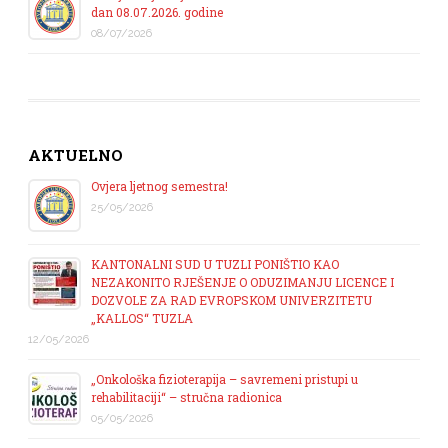
dan 08.07.2026. godine
08/07/2026
AKTUELNO
Ovjera ljetnog semestra!
25/05/2026
KANTONALNI SUD U TUZLI PONIŠTIO KAO
NEZAKONITO RJEŠENJE O ODUZIMANJU LICENCE I
DOZVOLE ZA RAD EVROPSKOM UNIVERZITETU
„KALLOS“ TUZLA
12/05/2026
„Onkološka fizioterapija – savremeni pristupi u
rehabilitaciji“ – stručna radionica
05/05/2026