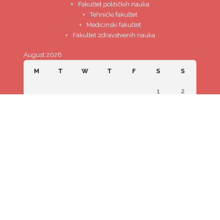
Fakultet političkih nauka
Tehnički fakultet
Medicinski fakultet
Fakultet zdravstvenih nauka
August 2026
M
T
W
T
F
S
S
1
2
3
4
5
6
7
8
9
10
11
12
13
14
15
16
17
18
19
20
21
22
23
24
25
26
27
28
29
30
31
« Jul