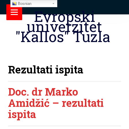
Bosnian
Evropski
univerzitet
"Kallos" Tuzla
Rezultati ispita
Doc. dr Marko
Amidžić – rezultati
ispita