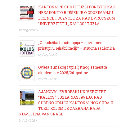
KANTONALNI SUD U TUZLI PONIŠTIO KAO
NEZAKONITO RJEŠENJE O ODUZIMANJU
LICENCE I DOZVOLE ZA RAD EVROPSKOM
UNIVERZITETU „KALLOS“ TUZLA
12/05/2026
„Onkološka fizioterapija – savremeni
pristupi u rehabilitaciji“ – stručna radionica
05/05/2026
Ovjera zimskog i upis ljetnog semestra
akademske 2025/26. godine
06/01/2026
AJANOVIĆ: EVROPSKI UNIVERZITET
“KALLOS” TUZLA NASTAVLJA RAD
SHODNO ODLUCI KANTONALNOG SUDA U
TUZLI KOJOM JE ZABRANA RADA
STAVLJENA VAN SNAGE
03/12/2025