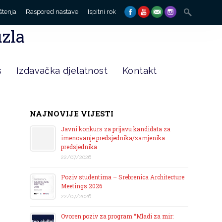
Search
štenja
Raspored nastave
Ispitni rok
for:
uzla
s
Izdavačka djelatnost
Kontakt
NAJNOVIJE VIJESTI
Javni konkurs za prijavu kandidata za
imenovanje predsjednika/zamjenika
predsjednika
22/07/2026
Poziv studentima – Srebrenica Architecture
Meetings 2026
22/07/2026
Ovoren poziv za program “Mladi za mir: