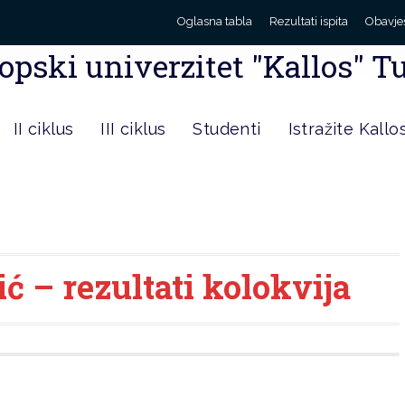
Oglasna tabla
Rezultati ispita
Obavje
opski univerzitet "Kallos" T
II ciklus
III ciklus
Studenti
Istražite Kallo
ić – rezultati kolokvija