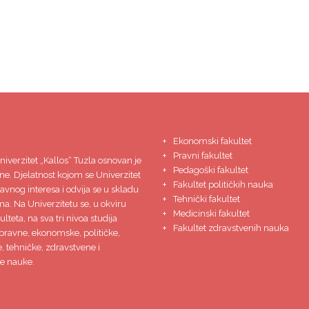
Ekonomski fakultet
Pravni fakultet
niverzitet
„Kallos“ Tuzla
osnovan je
Pedagoški fakultet
ne. Djelatnost kojom se Univerzitet
Fakultet političkih nauka
javnog interesa i odvija se u skladu
Tehnički fakultet
ma. Na Univerzitetu se, u okviru
Medicinski fakultet
lteta, na sva tri nivoa studija
Fakultet zdravstvenih nauka
pravne, ekonomske, političke,
 tehničke, zdravstvene i
e nauke.