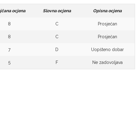
jčana ocjena
Slovna ocjena
Opisna ocjena
8
C
Prosječan
8
C
Prosječan
7
D
Uopšteno dobar
5
F
Ne zadovoljava