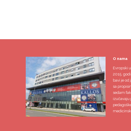
O nama
Evropski u
2015. godi
bavi je od 
sa propisi
sedam faku
izučavaju 
pedagoške,
medicinsk