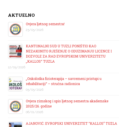
AKTUELNO
Ovjera ljetnog semestra!
25/05/2026
KANTONALNI SUD U TUZLI PONIŠTIO KAO
NEZAKONITO RJEŠENJE O ODUZIMANJU LICENCE I
DOZVOLE ZA RAD EVROPSKOM UNIVERZITETU
„KALLOS“ TUZLA
12/05/2026
„Onkološka fizioterapija – savremeni pristupi u
rehabilitaciji“ – stručna radionica
05/05/2026
Ovjera zimskog i upis ljetnog semestra akademske
2025/26. godine
06/01/2026
AJANOVIĆ: EVROPSKI UNIVERZITET “KALLOS” TUZLA