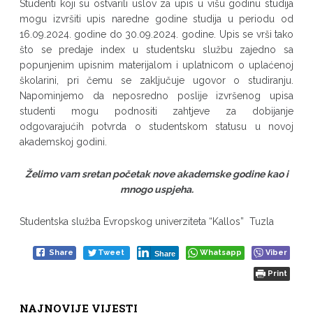
Studenti koji su ostvarili uslov za upis u višu godinu studija
mogu izvršiti upis naredne godine studija u periodu od
16.09.2024. godine do 30.09.2024. godine. Upis se vrši tako
što se predaje index u studentsku službu zajedno sa
popunjenim upisnim materijalom i uplatnicom o uplaćenoj
školarini, pri čemu se zaključuje ugovor o studiranju.
Napominjemo da neposredno poslije izvršenog upisa
studenti mogu podnositi zahtjeve za dobijanje
odgovarajućih potvrda o studentskom statusu u novoj
akademskoj godini.
Želimo vam sretan početak nove akademske godine kao i
mnogo uspjeha.
Studentska služba Evropskog univerziteta “Kallos” Tuzla
Share
Tweet
Whatsapp
Viber
Share
Print
NAJNOVIJE VIJESTI