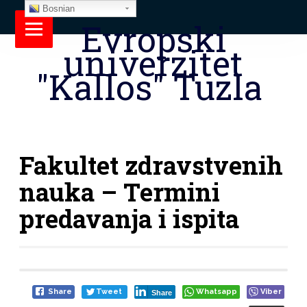
Bosnian
Evropski
univerzitet
"Kallos" Tuzla
Fakultet zdravstvenih
nauka – Termini
predavanja i ispita
Share
Tweet
Whatsapp
Viber
Share