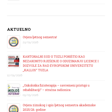
AKTUELNO
Ovjera ljetnog semestra!
25/05/2026
KANTONALNI SUD U TUZLI PONIŠTIO KAO
NEZAKONITO RJEŠENJE O ODUZIMANJU LICENCE I
DOZVOLE ZA RAD EVROPSKOM UNIVERZITETU
„KALLOS“ TUZLA
12/05/2026
„Onkološka fizioterapija – savremeni pristupi u
rehabilitaciji“ – stručna radionica
05/05/2026
Ovjera zimskog i upis ljetnog semestra akademske
2025/26. godine