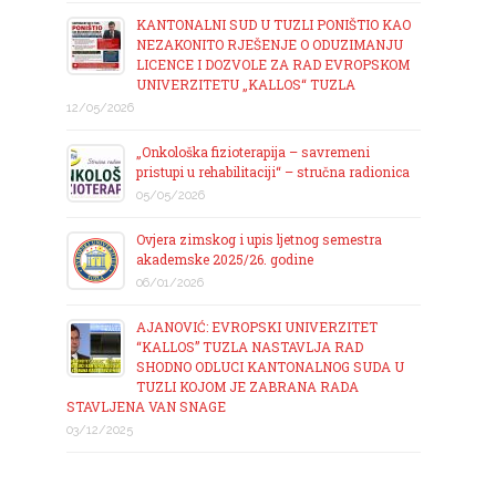
KANTONALNI SUD U TUZLI PONIŠTIO KAO
NEZAKONITO RJEŠENJE O ODUZIMANJU
LICENCE I DOZVOLE ZA RAD EVROPSKOM
UNIVERZITETU „KALLOS“ TUZLA
12/05/2026
„Onkološka fizioterapija – savremeni
pristupi u rehabilitaciji“ – stručna radionica
05/05/2026
Ovjera zimskog i upis ljetnog semestra
akademske 2025/26. godine
06/01/2026
AJANOVIĆ: EVROPSKI UNIVERZITET
“KALLOS” TUZLA NASTAVLJA RAD
SHODNO ODLUCI KANTONALNOG SUDA U
TUZLI KOJOM JE ZABRANA RADA
STAVLJENA VAN SNAGE
03/12/2025