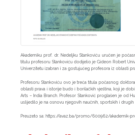
Akademiku prof. dr. Nedeljku Stankoviću uručen je počasni
titulu profesoru Stankoviću dodijelio je Gideon Robert Uni
Univerzitetu izabran i za gostujućeg profesora iz oblasti pr
Profesoru Stankoviću ovo je treća titula počasnog doktora
oblasti prava i istorije budo i borilačkih vještina, koji je do
Arts – India Branch. Profesor Stanković proglašen je od Hu
uslijedilo je na osnovu njegovih naučnih, sportskih i drugi
Preuzeto sa: https://avaz.ba/promo/600962/akademik-pro