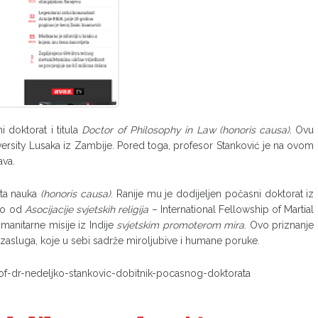
 doktorat i titula
Doctor of Philosophy in Law (honoris causa).
Ovu
versity Lusaka iz Zambije. Pored toga, profesor Stanković je na ovom
ava.
ta nauka
(honoris causa)
. Ranije mu je dodijeljen počasni doktorat iz
bio od
Asocijacije svjetskih religija
– International Fellowship of Martial
manitarne misije iz Indije
svjetskim promoterom mira.
Ovo priznanje
h zasluga, koje u sebi sadrže miroljubive i humane poruke.
f-dr-nedeljko-stankovic-dobitnik-pocasnog-doktorata