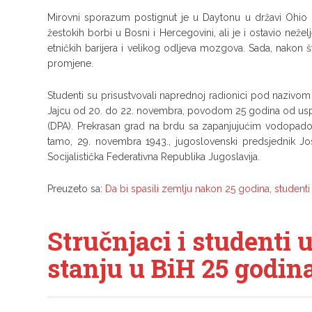
Mirovni sporazum postignut je u Daytonu u državi Ohio p
žestokih borbi u Bosni i Hercegovini, ali je i ostavio neže
etničkih barijera i velikog odljeva mozgova. Sada, nakon š
promjene.
Studenti su prisustvovali naprednoj radionici pod nazivom
Jajcu od 20. do 22. novembra, povodom 25 godina od usp
(DPA). Prekrasan grad na brdu sa zapanjujućim vodopad
tamo, 29. novembra 1943., jugoslovenski predsjednik Jo
Socijalistička Federativna Republika Jugoslavija.
Preuzeto sa:
Da bi spasili zemlju nakon 25 godina, stude
Stručnjaci i studenti 
stanju u BiH 25 godin