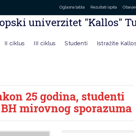
Oglasna tabla
Rezultati ispita
Obavje
opski univerzitet "Kallos" T
II ciklus
III ciklus
Studenti
Istražite Kallo
akon 25 godina, studenti
e BH mirovnog sporazuma