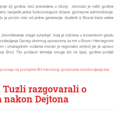
rije 25 godina, bez presedana u istoriji, okončao je četiri godine
ljeno nasljeđe jedva funkcionirajuće države, glomazne administracije,
to je prošlo više od jedne generacije, studenti iz Bosne traže velike
 „Iskorištavanje snage suradnje“, koja je održana u bosanskom gradu
ostavljanja Općeg okvirnog sporazuma za mir u Bosni i Hercegovini
om i smaragdnim vodama moćan je regionalni simbol jer je upravo
sip Broz Tito postavio temelje onoga što će 1945. godine postati
nti pozivaju na promjene BH mirovnog sporazuma (oslobodjenje.ba)
u Tuzli razgovarali o
a nakon Dejtona