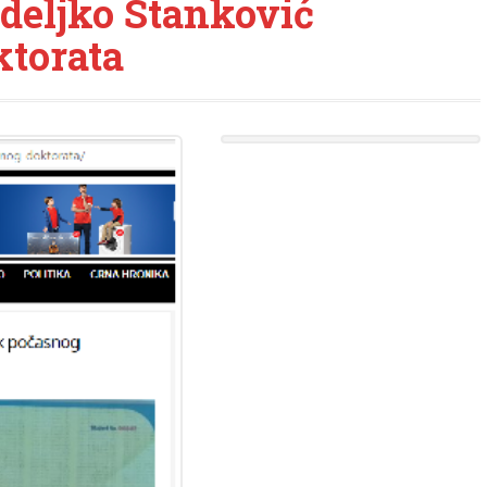
deljko Stanković
ktorata