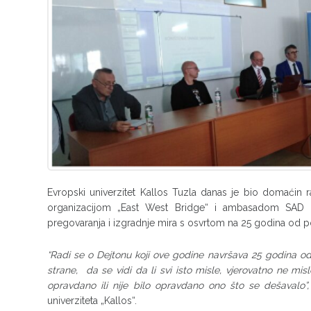
Evropski univerzitet Kallos Tuzla danas je bio domaćin ra
organizacijom „East West Bridge“ i ambasadom SAD u B
pregovaranja i izgradnje mira s osvrtom na 25 godina od 
“Radi se o Dejtonu koji ove godine navršava 25 godina od po
strane, da se vidi da li svi isto misle, vjerovatno ne mi
opravdano ili nije bilo opravdano ono što se dešavalo”,
univerziteta „Kallos“.