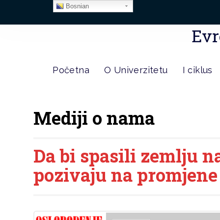
Bosnian
Evr
Početna
O Univerzitetu
I ciklus
Mediji o nama
Da bi spasili zemlju n
pozivaju na promjen