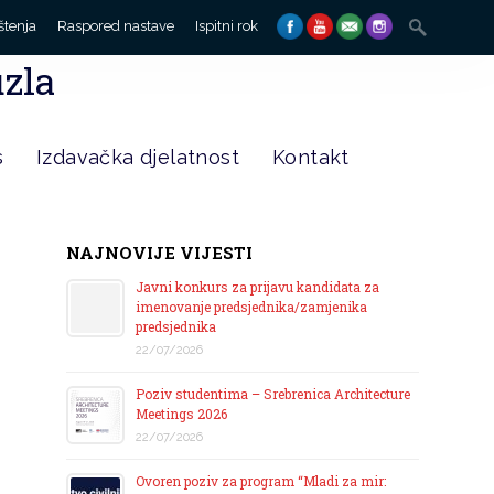
Search
štenja
Raspored nastave
Ispitni rok
for:
uzla
s
Izdavačka djelatnost
Kontakt
NAJNOVIJE VIJESTI
Javni konkurs za prijavu kandidata za
imenovanje predsjednika/zamjenika
predsjednika
22/07/2026
Poziv studentima – Srebrenica Architecture
Meetings 2026
22/07/2026
Ovoren poziv za program “Mladi za mir: