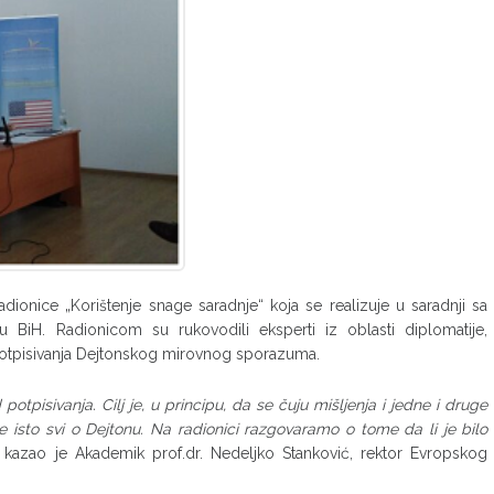
dionice „Korištenje snage saradnje“ koja se realizuje u saradnji sa
iH. Radionicom su rukovodili eksperti iz oblasti diplomatije,
potpisivanja Dejtonskog mirovnog sporazuma.
tpisivanja. Cilj je, u principu, da se čuju mišljenja i jedne i druge
sle isto svi o Dejtonu. Na radionici razgovaramo o tome d
a li je bilo
kazao je Akademik prof.dr. Nedeljko Stanković, rektor Evropskog