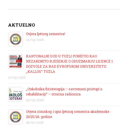
AKTUELNO
Ovjera ljetnog semestra!
25/05/2026
KANTONALNI SUD U TUZLI PONIŠTIO KAO
NEZAKONITO RJEŠENJE O ODUZIMANJU LICENCE I
DOZVOLE ZA RAD EVROPSKOM UNIVERZITETU
„KALLOS“ TUZLA
12/05/2026
„Onkološka fizioterapija – savremeni pristupi u
rehabilitaciji“ – stručna radionica
05/05/2026
Ovjera zimskog i upis ljetnog semestra akademske
2025/26. godine
06/01/2026