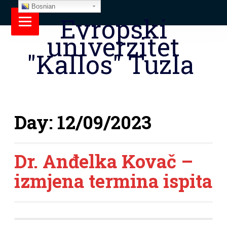
Bosnian
Evropski
univerzitet
"Kallos" Tuzla
Day:
12/09/2023
Dr. Anđelka Kovač –
izmjena termina ispita