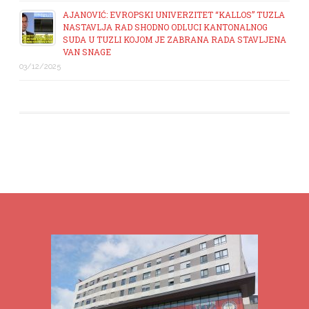
AJANOVIĆ: EVROPSKI UNIVERZITET “KALLOS” TUZLA
NASTAVLJA RAD SHODNO ODLUCI KANTONALNOG
SUDA U TUZLI KOJOM JE ZABRANA RADA STAVLJENA
VAN SNAGE
03/12/2025