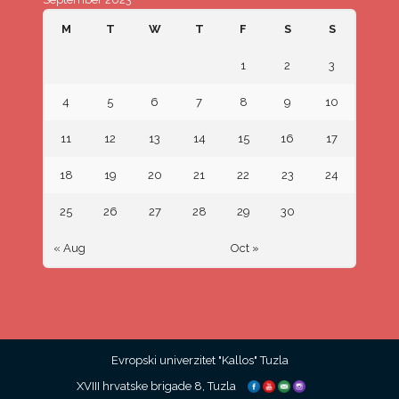
M
T
W
T
F
S
S
1
2
3
4
5
6
7
8
9
10
11
12
13
14
15
16
17
18
19
20
21
22
23
24
25
26
27
28
29
30
« Aug
Oct »
Evropski univerzitet "Kallos" Tuzla
XVIII hrvatske brigade 8, Tuzla