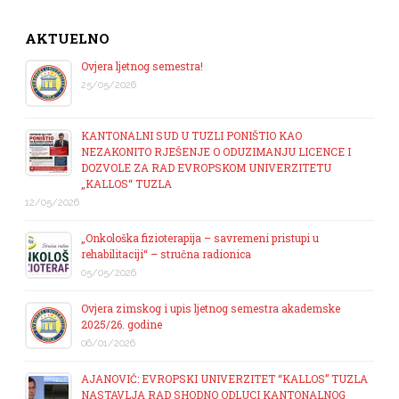
AKTUELNO
Ovjera ljetnog semestra!
25/05/2026
KANTONALNI SUD U TUZLI PONIŠTIO KAO
NEZAKONITO RJEŠENJE O ODUZIMANJU LICENCE I
DOZVOLE ZA RAD EVROPSKOM UNIVERZITETU
„KALLOS“ TUZLA
12/05/2026
„Onkološka fizioterapija – savremeni pristupi u
rehabilitaciji“ – stručna radionica
05/05/2026
Ovjera zimskog i upis ljetnog semestra akademske
2025/26. godine
06/01/2026
AJANOVIĆ: EVROPSKI UNIVERZITET “KALLOS” TUZLA
NASTAVLJA RAD SHODNO ODLUCI KANTONALNOG