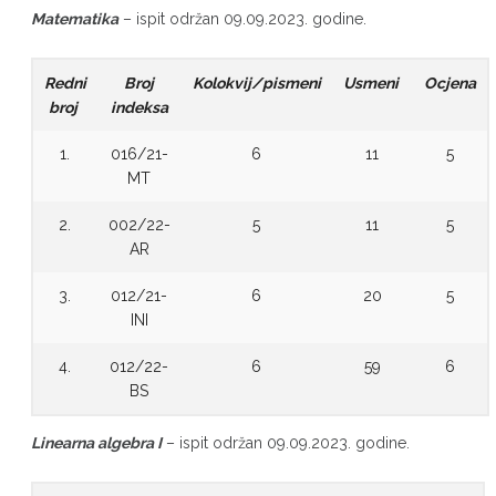
Matematika
– ispit održan 09.09.2023. godine.
Redni
Broj
Kolokvij/pismeni
Usmeni
Ocjena
broj
indeksa
1.
016/21-
6
11
5
MT
2.
002/22-
5
11
5
AR
3.
012/21-
6
20
5
INI
4.
012/22-
6
59
6
BS
Linearna algebra I
– ispit održan 09.09.2023. godine.