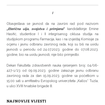
I
Obavještava se javnost da na završni rad pod nazivom
„
Eterična ulja, svojstva i primjena
“
kandidatkinje Emine
Hasifić, studentice I i II integrisanog ciklusa studija na
studijskom programu Farmacija, kao i na izvještaj Komisije za
ocjenu i javnu odbranu završnog rada, koji su bili na uvidu
javnosti u periodu od 24.07.2023. godine do 07.08.2023.
godine, bio na uvidu javnosti, nije bilo primjedbi.
Dekan Fakulteta zdravstvenih nauka rješenjem broj: 04/06-
427-1/23 od 09.09.2023. godine zakazuje javnu odbranu
završnog rada za dan 15.09.2023. godine sa početkom u
15:00 sati u amfiteatru Evropskog univerziteta „Kallos“ Tuzla,
u ulici XVIII hrvatske brigade 8.
NAJNOVIJE VIJESTI