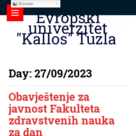
Bosnian
Evropski
univerzitet
"Kallos" Tuzla
Day:
27/09/2023
Obavještenje za
javnost Fakulteta
zdravstvenih nauka
za dan