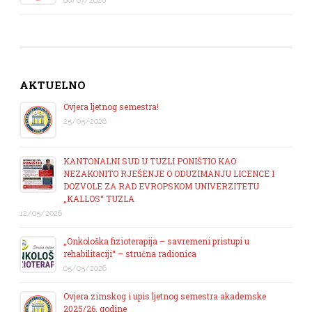
08/07/2026
AKTUELNO
Ovjera ljetnog semestra!
25/05/2026
KANTONALNI SUD U TUZLI PONIŠTIO KAO
NEZAKONITO RJEŠENJE O ODUZIMANJU LICENCE I
DOZVOLE ZA RAD EVROPSKOM UNIVERZITETU
„KALLOS“ TUZLA
12/05/2026
„Onkološka fizioterapija – savremeni pristupi u
rehabilitaciji“ – stručna radionica
05/05/2026
Ovjera zimskog i upis ljetnog semestra akademske
2025/26. godine