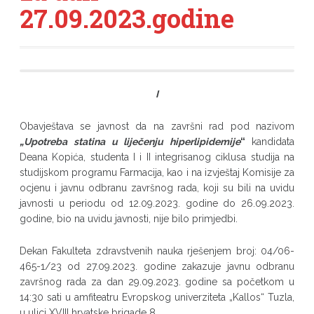
27.09.2023.godine
I
Obavještava se javnost da na završni rad pod nazivom
„
Upotreba statina u liječenju hiperlipidemije
“
kandidata
Deana Kopića, studenta I i II integrisanog ciklusa studija na
studijskom programu Farmacija, kao i na izvještaj Komisije za
ocjenu i javnu odbranu završnog rada, koji su bili na uvidu
javnosti u periodu od 12.09.2023. godine do 26.09.2023.
godine, bio na uvidu javnosti, nije bilo primjedbi.
Dekan Fakulteta zdravstvenih nauka rješenjem broj: 04/06-
465-1/23 od 27.09.2023. godine zakazuje javnu odbranu
završnog rada za dan 29.09.2023. godine sa početkom u
14:30 sati u amfiteatru Evropskog univerziteta „Kallos“ Tuzla,
u ulici XVIII hrvatske brigade 8.