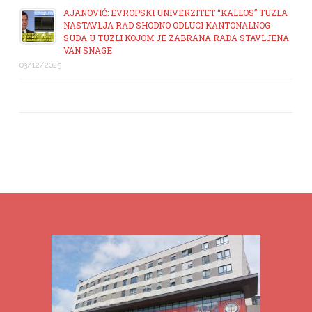
AJANOVIĆ: EVROPSKI UNIVERZITET “KALLOS” TUZLA
NASTAVLJA RAD SHODNO ODLUCI KANTONALNOG
SUDA U TUZLI KOJOM JE ZABRANA RADA STAVLJENA
VAN SNAGE
03/12/2025