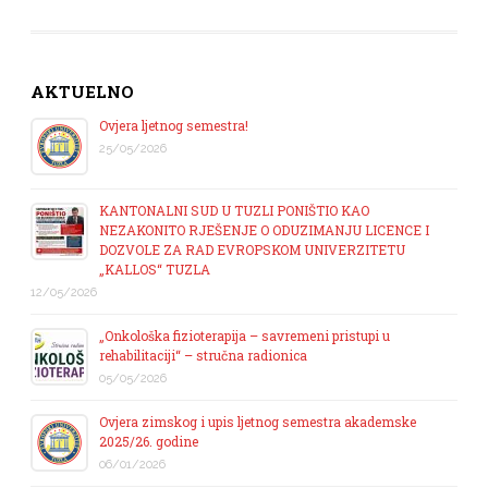
AKTUELNO
Ovjera ljetnog semestra!
25/05/2026
KANTONALNI SUD U TUZLI PONIŠTIO KAO
NEZAKONITO RJEŠENJE O ODUZIMANJU LICENCE I
DOZVOLE ZA RAD EVROPSKOM UNIVERZITETU
„KALLOS“ TUZLA
12/05/2026
„Onkološka fizioterapija – savremeni pristupi u
rehabilitaciji“ – stručna radionica
05/05/2026
Ovjera zimskog i upis ljetnog semestra akademske
2025/26. godine
06/01/2026