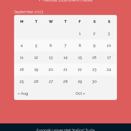
Fakultet zdravstvenih nauka
September 2023
M
T
W
T
F
S
S
1
2
3
4
5
6
7
8
9
10
11
12
13
14
15
16
17
18
19
20
21
22
23
24
25
26
27
28
29
30
« Aug
Oct »
Evropski univerzitet "Kallos" Tuzla