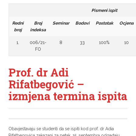
Pismeni ispit
Redni
Broj
Seminar
Bodovi
Postotak
Ocjena
broj
indeksa
1.
006/21-
8
33
100%
10
FO
Prof. dr Adi
Rifatbegović –
izmjena termina ispita
Obavještavaju se studenti da se ispiti kod
prof. dr Adia
Rifatbegovića
zakazani za petak, 15. septembra odgađaju.