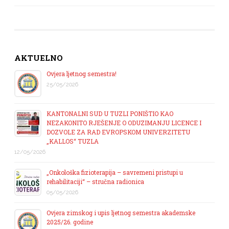
AKTUELNO
Ovjera ljetnog semestra!
25/05/2026
KANTONALNI SUD U TUZLI PONIŠTIO KAO
NEZAKONITO RJEŠENJE O ODUZIMANJU LICENCE I
DOZVOLE ZA RAD EVROPSKOM UNIVERZITETU
„KALLOS“ TUZLA
12/05/2026
„Onkološka fizioterapija – savremeni pristupi u
rehabilitaciji“ – stručna radionica
05/05/2026
Ovjera zimskog i upis ljetnog semestra akademske
2025/26. godine