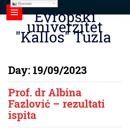
Bosnian
Evropski
univerzitet
"Kallos" Tuzla
Day:
19/09/2023
Prof. dr Albina
Fazlović – rezultati
ispita