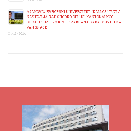
AJANOVIĆ: EVROPSKI UNIVERZITET “KALLOS” TUZLA
NASTAVLJA RAD SHODNO ODLUCI KANTONALNOG
SUDA U TUZLI KOJOM JE ZABRANA RADA STAVLJENA
VAN SNAGE
03/12/2025