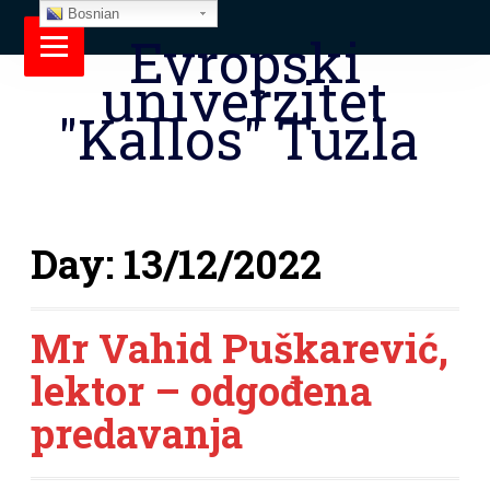
Bosnian
Evropski
univerzitet
"Kallos" Tuzla
Day:
13/12/2022
Mr Vahid Puškarević,
lektor – odgođena
predavanja