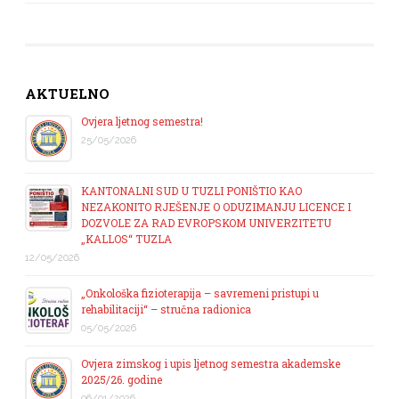
AKTUELNO
Ovjera ljetnog semestra!
25/05/2026
KANTONALNI SUD U TUZLI PONIŠTIO KAO
NEZAKONITO RJEŠENJE O ODUZIMANJU LICENCE I
DOZVOLE ZA RAD EVROPSKOM UNIVERZITETU
„KALLOS“ TUZLA
12/05/2026
„Onkološka fizioterapija – savremeni pristupi u
rehabilitaciji“ – stručna radionica
05/05/2026
Ovjera zimskog i upis ljetnog semestra akademske
2025/26. godine
06/01/2026