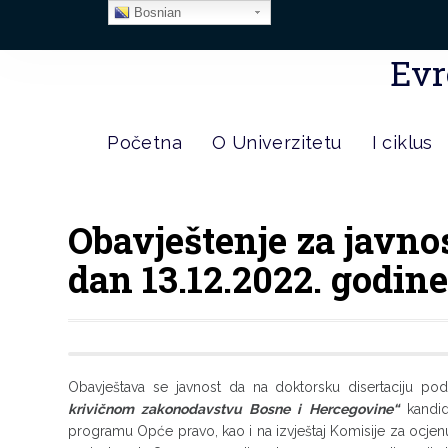
Bosnian
Evr
Početna
O Univerzitetu
I ciklus
Obavještenje za javno
dan 13.12.2022. godin
Obavještava se javnost da na doktorsku disertaciju p
krivičnom zakonodavstvu Bosne i Hercegovine“
kandida
programu Opće pravo, kao i na izvještaj Komisije za ocjenu i