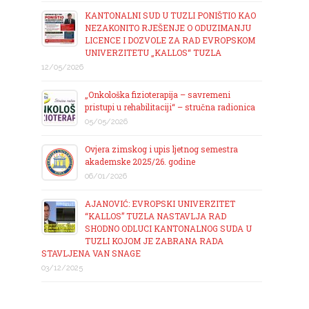
KANTONALNI SUD U TUZLI PONIŠTIO KAO
NEZAKONITO RJEŠENJE O ODUZIMANJU
LICENCE I DOZVOLE ZA RAD EVROPSKOM
UNIVERZITETU „KALLOS“ TUZLA
12/05/2026
„Onkološka fizioterapija – savremeni
pristupi u rehabilitaciji“ – stručna radionica
05/05/2026
Ovjera zimskog i upis ljetnog semestra
akademske 2025/26. godine
06/01/2026
AJANOVIĆ: EVROPSKI UNIVERZITET
“KALLOS” TUZLA NASTAVLJA RAD
SHODNO ODLUCI KANTONALNOG SUDA U
TUZLI KOJOM JE ZABRANA RADA
STAVLJENA VAN SNAGE
03/12/2025