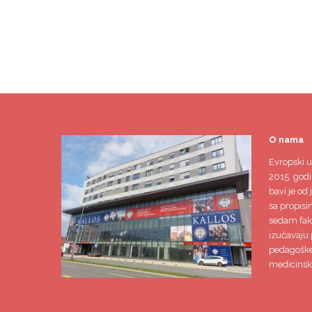
O nama
Evropski u
2015. godi
bavi je od 
sa propisi
sedam faku
izučavaju 
pedagoške,
medicinsk