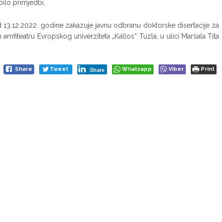
bilo primjedbi.
 13.12.2022. godine zakazuje javnu odbranu doktorske disertacije za
mfiteatru Evropskog univerziteta „Kallos“ Tuzla, u ulici Maršala Tita
Share
Tweet
Whatsapp
Viber
Print
Share