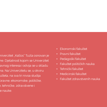
Ekonomski fakultet
Pravni fakultet
niverzitet
„Kallos“ Tuzla
osnovan je
Pedagoški fakultet
ne. Djelatnost kojom se Univerzitet
Fakultet političkih nauka
javnog interesa i odvija se u skladu
Tehnički fakultet
ma. Na Univerzitetu se, u okviru
Medicinski fakultet
lteta, na sva tri nivoa studija
Fakultet zdravstvenih nauka
pravne, ekonomske, političke,
 tehničke, zdravstvene i
e nauke.