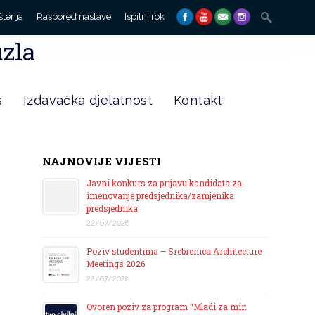
Search
štenja
Raspored nastave
Ispitni rok
for:
uzla
s
Izdavačka djelatnost
Kontakt
NAJNOVIJE VIJESTI
Javni konkurs za prijavu kandidata za
imenovanje predsjednika/zamjenika
predsjednika
22/07/2026
Poziv studentima – Srebrenica Architecture
Meetings 2026
22/07/2026
Ovoren poziv za program “Mladi za mir: