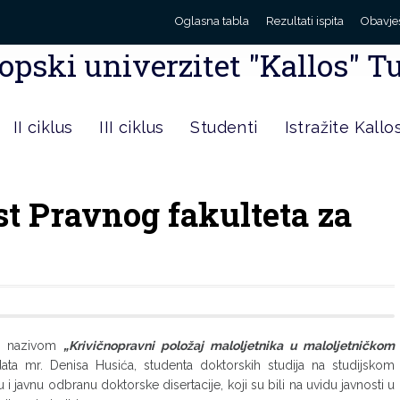
Oglasna tabla
Rezultati ispita
Obavje
opski univerzitet "Kallos" T
II ciklus
III ciklus
Studenti
Istražite Kallo
st Pravnog fakulteta za
e
od nazivom
„Krivičnopravni položaj maloljetnika u maloljetničkom
ta mr. Denisa Husića, studenta doktorskih studija na studijskom
 javnu odbranu doktorske disertacije, koji su bili na uvidu javnosti u