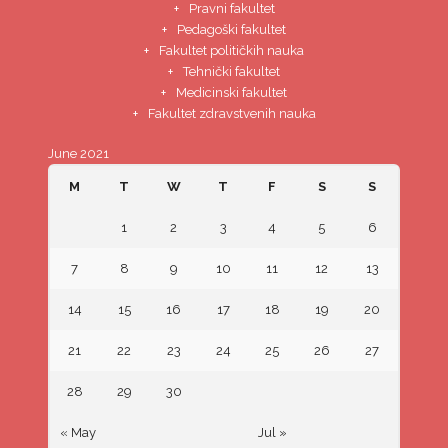
Pravni fakultet
Pedagoški fakultet
Fakultet političkih nauka
Tehnički fakultet
Medicinski fakultet
Fakultet zdravstvenih nauka
June 2021
M
T
W
T
F
S
S
1
2
3
4
5
6
7
8
9
10
11
12
13
14
15
16
17
18
19
20
21
22
23
24
25
26
27
28
29
30
« May
Jul »