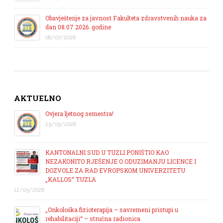
Obavještenje za javnost Fakulteta zdravstvenih nauka za
dan 08.07.2026. godine
08/07/2026
AKTUELNO
Ovjera ljetnog semestra!
25/05/2026
KANTONALNI SUD U TUZLI PONIŠTIO KAO
NEZAKONITO RJEŠENJE O ODUZIMANJU LICENCE I
DOZVOLE ZA RAD EVROPSKOM UNIVERZITETU
„KALLOS“ TUZLA
12/05/2026
„Onkološka fizioterapija – savremeni pristupi u
rehabilitaciji“ – stručna radionica