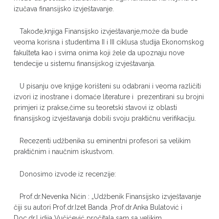
izučava finansijsko izvještavanje.
Takođe,knjiga Finansijsko izvještavanje,može da bude
veoma korisna i studentima II i III ciklusa studija Ekonomskog
fakulteta kao i svima onima koji žele da upoznaju nove
tendecije u sistemu finansijskog izvještavanja.
U pisanju ove knjige korišteni su odabrani i veoma različiti
izvori iz inostrane i domaće literature i prezentirani su brojni
primjeri iz prakse,čime su teoretski stavovi iz oblasti
finansijskog izvještavanja dobili svoju praktičnu verifikaciju.
Recezenti udžbenika su eminentni profesori sa velikim
praktičnim i naučnim iskustvom.
Donosimo izvode iz recenzije:
Prof.dr.Nevenka Nićin : „Udžbenik Finansijsko izvještavanje
čiji su autori Prof.dr.Izet Banda ,Prof.dr.Anka Bulatović i
Doc.dr.Lidija Vučićević pročitala sam sa velikim