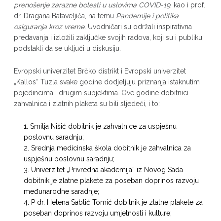
prenošenje zarazne bolesti u uslovima COVID-19
, kao i prof.
dr. Dragana Bataveljića, na temu
Pandemije i politika
osiguranja kroz vreme.
Uvodničari su održali inspirativna
predavanja i izložili zaključke svojih radova, koji su i publiku
podstakli da se uključi u diskusiju.
Evropski univerzitet Brčko distrikt i Evropski univerzitet
„Kallos“ Tuzla svake godine dodjeljuju priznanja istaknutim
pojedincima i drugim subjektima. Ove godine dobitnici
zahvalnica i zlatnih plaketa su bili sljedeći, i to:
Smilja Nišić dobitnik je zahvalnice za uspješnu
poslovnu saradnju;
Srednja medicinska škola dobitnik je zahvalnica za
uspješnu poslovnu saradnju;
Univerzitet „Privredna akademija“ iz Novog Sada
dobitnik je zlatne plakete za poseban doprinos razvoju
međunarodne saradnje;
P dr. Helena Sablić Tomić dobitnik je zlatne plakete za
poseban doprinos razvoju umjetnosti i kulture;