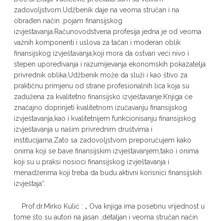
zadovoljstvom.Udžbenik daje na veoma stručan i na
obrađen način ,pojam finansijskog
izvještavanja.Računovodstvena profesija jedna je od veoma
važnih komponenti i uslova za tačan i moderan oblik
finansijskog izvještavanja,koji mora da ostvari veći nivo i
stepen upoređivanja i razumijevanja ekonomskih pokazatelja
privrednik oblika.Udžbenik može da služi i kao štivo za
praktičnu primjenu od strane profesionalnih lica koja su
zadužena za kvalitetno finansijsko izvještavanje.Knjiga će
značajno doprinjeti kvalitetnom izučavanju finansijskog
izvještavanja,kao i kvalitetnijem funkcionisanju finansijskog
izvještavanja u našim privrednim društvima i
institucijama.Zato sa zadovoljstvom preporučujem kako
onima koji se bave finansijskim izvještavanjem,tako i onima
koji su u praksi nosioci finansijskog izvještavanja i
menadžerima koji treba da budu aktivni korisnici finansijskih
izvještaja“.
Prof.dr.Mirko Kulić : „ Ova knjiga ima posebnu vrijednost u
tome što su autori na jasan ,detaljan i veoma stručan način