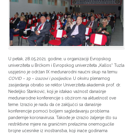
U petak, 28.05.2021. godine, u organizaciji Evropskog
univerziteta u Brčkom i Evropskog univerziteta „Kallos“ Tuzla
uspješno je održan IX međunarodni naučni skup na temu
COVID – 19 – izazovi i posljedice.
U okviru plenarnog
zasijedanja obratio se rektor Univerziteta akademik prof. dr.
Nedeljko Stanković, koji je istakao važnost današnje
međunarodne konferencije s obzirom na aktuelnost ove
teme. Izrazio je nadu da će zaključci sa današnje
konferencije pomoći boljem sagledavanju problema
pandemije koronavirusa. Takođe je izrazio žaljenje što su
restriktivne mjere na graničnim prelazima onemogućile
brojne učesnike iz inostranstva, koji inače godinama