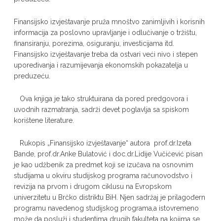
Finansijsko izvještavanje pruža mnoštvo zanimljivih i korisnih
informacija za poslovno upravljanje i odlučivanje o tržištu,
finansiranju, porezima, osiguranju, investicijama itd.
Finansijsko izvještavanje treba da ostvari veći nivo i stepen
upoređivanja i razumijevanja ekonomskih pokazatelja u
preduzeću.
Ova knjiga je tako struktuirana da pored predgovora i
uvodnih razmatranja, sadrži devet poglavlja sa spiskom
korištene literature.
Rukopis „Finansijsko izvještavanje“ autora prof.dr.Izeta
Bande, prof.dr.Anke Bulatović i doc.dr.Lidije Vučićević pisan
je kao udžbenik za predmet koji se izučava na osnovnim
studijama u okviru studijskog programa računovodstvo i
revizija na prvom i drugom ciklusu na Evropskom
univerzitetu u Brčko distriktu BiH. Njen sadržaj je prilagođern
programu navedenog studijskog programa,a istovremeno
može da posluži i studentima drugih fakulteta na kojima se