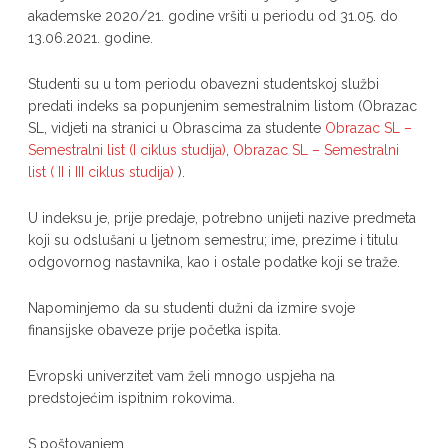
akademske 2020/21. godine vršiti u periodu od 31.05. do
13.06.2021. godine.
Studenti su u tom periodu obavezni studentskoj službi
predati indeks sa popunjenim semestralnim listom (Obrazac
SL, vidjeti na stranici u Obrascima za studente
Obrazac SL –
Semestralni list (I ciklus studija)
,
Obrazac SL – Semestralni
list ( II i III ciklus studija)
).
U indeksu je, prije predaje, potrebno unijeti nazive predmeta
koji su odslušani u ljetnom semestru; ime, prezime i titulu
odgovornog nastavnika, kao i ostale podatke koji se traže.
Napominjemo da su studenti dužni da izmire svoje
finansijske obaveze prije početka ispita.
Evropski univerzitet vam želi mnogo uspjeha na
predstojećim ispitnim rokovima.
S poštovanjem,