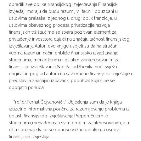
obradili sve oblike finansijskog izvještavanja.Finansijski
izvještaji moraju da budu razumljivi, tačni i pouzdani u
uslovima prelaska iz jednog u drugi oblik tranzicije, u
uslovima obaveznog procesa privatizacije,razvoja
finansijskih tržišta,čime se stvara pozitivan element za
privlačenje investitora dajući na značaju tačnost finansijskog
izvještavanja.Autori ove knjige uspjeli su da na stručan i
veoma razuman način približe finansijsko izvještavanje
studentima, menadžerima i ostalim zainteresovanim za
finansijsko izvještavanje.Sadržaj udžbenika nudi svjež i
originalan pogled autora na savremene finansijske izvještaje i
predstavlja značajan izdavački poduhvat kojim će se
obogatiti ponuda.
Prof.dr.Ferhat Čejvanović :“ Ubjeđenja sam da je knjiga
izuzetno informativna,poučna za razumijevanje problema iz
oblasti finansijskog izvještavanja.Preporučujem je
studentima,menađerima i svim drugim zainteresovanim, a u
cilju spoznaje kako se donose važne odluke na osnovi
finansijskih izvještaja.