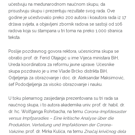
učestvuju na međunarodnom naučnom skupu, da
prisustvuju skupu i prezentuju rezultate svog rada. Ove
godine je učestvovalo preko 200 autora i koautora rada iz 17
država svijeta, a objavljeni zbornik radova se sastoji od 106
radova koja su štampana u tri toma na preko 1.000 stranica
teksta.
Poslije pozdravnog govora rektora, učesnicima skupa se
obratio prof. dr. Ferid Otajagić u ime Vijeća ministara BiH,
Ureda koordinatora za reformu javne uprave. Učesnike
skupa pozdravio je u ime Vlade Brčko distrikta BiH,
Odjeljenja za obrazovanje i doc. dr. Aleksandar Maksimović,
šef Pododjeljenja za visoko obrazovanje i nauku.
U toku plenarnog zasijedanja prezentovana su tri rada sa
naučnog skupa, i to autora akademika univ. prof. dr. habil. dr.
dr. hc. Wolfganga Rohrbacha, na temu
Corona-Impfdesaster
versus Impfparadies – Eine kritische Analyse über die
Produktion, Verteilung und Impfaktionen der Corona-
Vakzine
,
prof. dr. Mirka Kulića, na temu
Značaj krivičnog dela