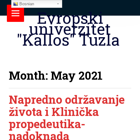
Bosnian
Evropski
univerzitet
"Kallos" Tuzla
Month:
May 2021
Napredno održavanje
života i Klinička
propedeutika-
nadoknada