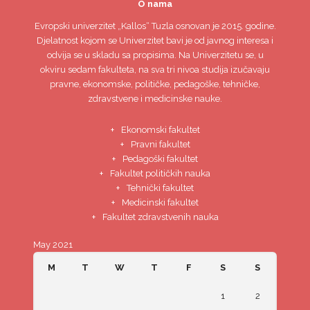
O nama
Evropski univerzitet
„Kallos“ Tuzla
osnovan je 2015. godine.
Djelatnost kojom se Univerzitet bavi je od javnog interesa i
odvija se u skladu sa propisima. Na Univerzitetu se, u
okviru sedam fakulteta, na sva tri nivoa studija izučavaju
pravne, ekonomske, političke, pedagoške, tehničke,
zdravstvene i medicinske nauke.
Ekonomski fakultet
Pravni fakultet
Pedagoški fakultet
Fakultet političkih nauka
Tehnički fakultet
Medicinski fakultet
Fakultet zdravstvenih nauka
May 2021
M
T
W
T
F
S
S
1
2