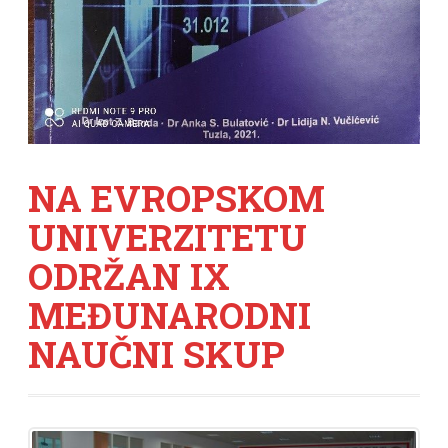
NA EVROPSKOM
UNIVERZITETU
ODRŽAN IX
MEĐUNARODNI
NAUČNI SKUP