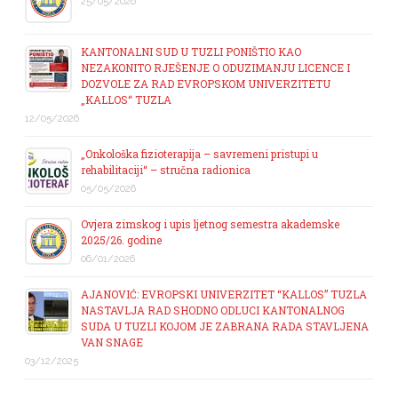
25/05/2026
KANTONALNI SUD U TUZLI PONIŠTIO KAO
NEZAKONITO RJEŠENJE O ODUZIMANJU LICENCE I
DOZVOLE ZA RAD EVROPSKOM UNIVERZITETU
„KALLOS“ TUZLA
12/05/2026
„Onkološka fizioterapija – savremeni pristupi u
rehabilitaciji“ – stručna radionica
05/05/2026
Ovjera zimskog i upis ljetnog semestra akademske
2025/26. godine
06/01/2026
AJANOVIĆ: EVROPSKI UNIVERZITET “KALLOS” TUZLA
NASTAVLJA RAD SHODNO ODLUCI KANTONALNOG
SUDA U TUZLI KOJOM JE ZABRANA RADA STAVLJENA
VAN SNAGE
03/12/2025