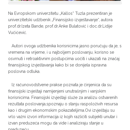
Na Evropskom univerzitetu „Kallos“ Tuzla prezentiran je
univerzitetski udžbenik „Finansijsko izvještavanje“, autora
prof.dr.Izeta Bande, prof.dr.Anke Bulatović i doc.dr.Lidije
Vučićević.
Autori ovoga udžbenika korisnicima jasno poručuju da je, s
vremena na vrijeme, i u najboljem poslovanju, korisno se
osvrnuti i retroaktivnim postupcima uočiti i ukazati na značaj
finansijskog izvještavanja kako bi se donijela ispravna
poslovna odluka.
Iz računovodstvene prakse poznata je činjenica da su
finansijski izvještaji namijenjeni unutrašnjim i vanjskim
korisnicima. Finansijski izvještaji služe za analizu ostvarenih
rezultata poslovanja,spoznaju o stanju raspoloživih resursa
kao i drugim ekonomskim pokazateljima.Ovi izvještaju su
vrlo važni izvori informacija iz kojih različiti subjekti unutar i
izvan preduzeća mogu da vide i analiziraju stanje u
preduzeću.