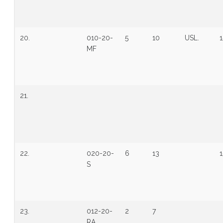
20.
010-20-
5
10
USL.
1
MF
21.
22.
020-20-
6
13
1
S
23.
012-20-
2
7
RA