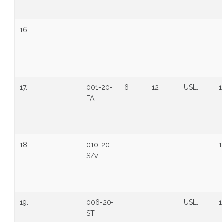
16.
17.
001-20-
6
12
USL.
1
FA
18.
010-20-
1
S/v
19.
006-20-
USL.
1
ST