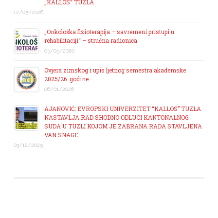
„KALLOS“ TUZLA
12/05/2026
„Onkološka fizioterapija – savremeni pristupi u
rehabilitaciji“ – stručna radionica
05/05/2026
Ovjera zimskog i upis ljetnog semestra akademske
2025/26. godine
06/01/2026
AJANOVIĆ: EVROPSKI UNIVERZITET “KALLOS” TUZLA
NASTAVLJA RAD SHODNO ODLUCI KANTONALNOG
SUDA U TUZLI KOJOM JE ZABRANA RADA STAVLJENA
VAN SNAGE
03/12/2025