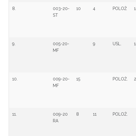
8.
003-20-
10
4
POLOŽ
1
ST
9.
005-20-
9
USL.
1
MF
10.
009-20-
15
POLOŽ.
MF
11.
009-20
8
11
POLOŽ.
RA