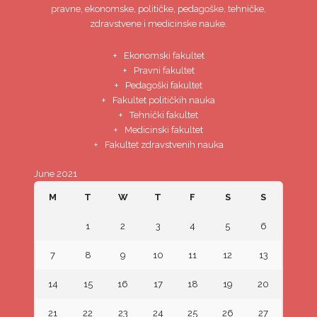
pravne, ekonomske, političke, pedagoške, tehničke,
zdravstvene i medicinske nauke.
Ekonomski fakultet
Pravni fakultet
Pedagoški fakultet
Fakultet političkih nauka
Tehnički fakultet
Medicinski fakultet
Fakultet zdravstvenih nauka
June 2021
M
T
W
T
F
S
S
1
2
3
4
5
6
7
8
9
10
11
12
13
14
15
16
17
18
19
20
21
22
23
24
25
26
27