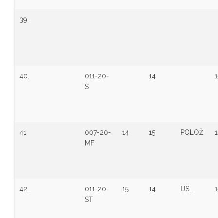
39.
40.
011-20-
14
1
S
41.
007-20-
14
15
POLOŽ
1
MF
42.
011-20-
15
14
USL.
1
ST