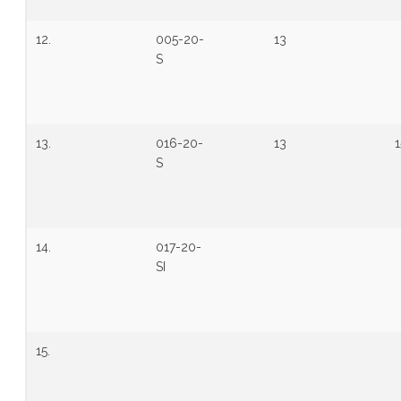
12.
005-20-
13
S
13.
016-20-
13
1
S
14.
017-20-
SI
15.