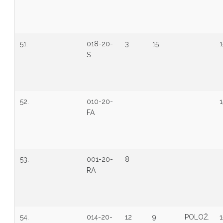
51.
018-20-
3
15
1
S
52.
010-20-
1
FA
53.
001-20-
8
RA
54.
014-20-
12
9
POLOŽ.
1