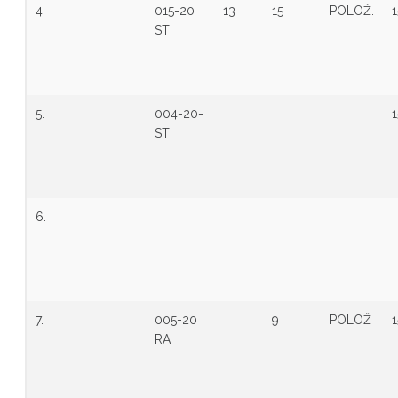
4.
015-20
13
15
POLOŽ.
1
ST
5.
004-20-
1
ST
6.
7.
005-20
9
POLOŽ
1
RA