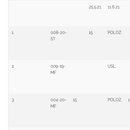
25.5.21.
11.6.21.
1.
008-20-
15
POLOŽ.
ST
2.
009-19-
USL.
MF
3.
004-20-
15
POLOŽ.
1
MF