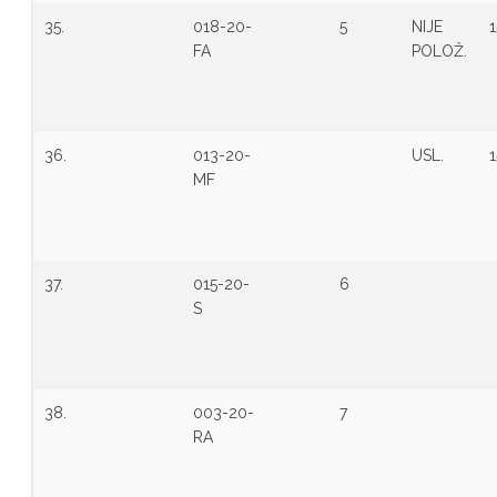
35.
018-20-
5
NIJE
1
FA
POLOŽ.
36.
013-20-
USL.
1
MF
37.
015-20-
6
S
38.
003-20-
7
RA