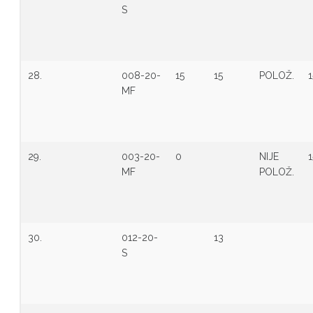
S
28.
008-20-
15
15
POLOŽ.
1
MF
29.
003-20-
0
NIJE
1
MF
POLOŽ.
30.
012-20-
13
S