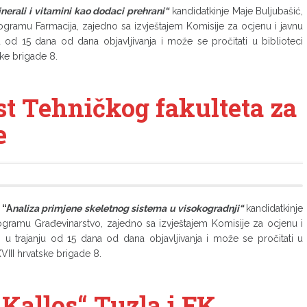
nerali i vitamini kao dodaci prehrani“
kandidatkinje Maje Buljubašić,
programu Farmacija, zajedno sa izvještajem Komisije za ocjenu i javnu
u od 15 dana od dana objavljivanja i može se pročitati u biblioteci
ske brigade 8.
st Tehničkog fakulteta za
e
m
“A
naliza primjene skeletnog sistema u visokogradnji“
kandidatkinje
rogramu Građevinarstvo, zajedno sa izvještajem Komisije za ocjenu i
i u trajanju od 15 dana od dana objavljivanja i može se pročitati u
VIII hrvatske brigade 8.
„Kallos“ Tuzla i FK