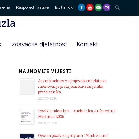
Search
štenja
Raspored nastave
Ispitni rok
for:
uzla
s
Izdavačka djelatnost
Kontakt
NAJNOVIJE VIJESTI
Javni konkurs za prijavu kandidata za
imenovanje predsjednika/zamjenika
predsjednika
22/07/2026
Poziv studentima – Srebrenica Architecture
Meetings 2026
22/07/2026
Ovoren poziv za program “Mladi za mir: