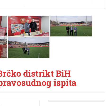
Brčko distrikt BiH
pravosudnog ispita