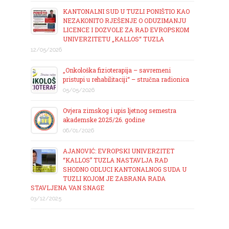
KANTONALNI SUD U TUZLI PONIŠTIO KAO
NEZAKONITO RJEŠENJE O ODUZIMANJU
LICENCE I DOZVOLE ZA RAD EVROPSKOM
UNIVERZITETU „KALLOS“ TUZLA
12/05/2026
„Onkološka fizioterapija – savremeni
pristupi u rehabilitaciji“ – stručna radionica
05/05/2026
Ovjera zimskog i upis ljetnog semestra
akademske 2025/26. godine
06/01/2026
AJANOVIĆ: EVROPSKI UNIVERZITET
“KALLOS” TUZLA NASTAVLJA RAD
SHODNO ODLUCI KANTONALNOG SUDA U
TUZLI KOJOM JE ZABRANA RADA
STAVLJENA VAN SNAGE
03/12/2025