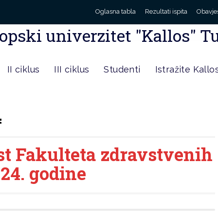
Oglasna tabla
Rezultati ispita
Obavje
opski univerzitet "Kallos" T
II ciklus
III ciklus
Studenti
Istražite Kallo
4
st Fakulteta zdravstvenih
24. godine