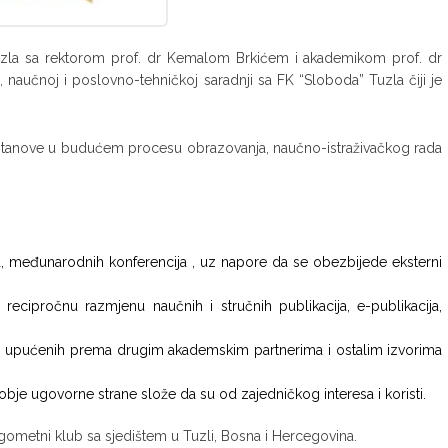
Tuzla sa rektorom prof. dr Kemalom Brkićem i akademikom prof. dr
aučnoj i poslovno-tehničkoj saradnji sa FK “Sloboda” Tuzla čiji je
ustanove u budućem procesu obrazovanja, naučno-istraživačkog rada
ara, međunarodnih konferencija , uz napore da se obezbijede eksterni
recipročnu razmjenu naučnih i stručnih publikacija, e-publikacija,
sti upućenih prema drugim akademskim partnerima i ostalim izvorima
obje ugovorne strane slože da su od zajedničkog interesa i koristi.
gometni klub sa sjedištem u Tuzli, Bosna i Hercegovina.