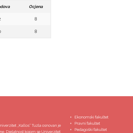
odova
Ocjena
2
8
0
8
Ekonomski fakultet
Pravni fakultet
niverzitet
„Kallos“ Tuzla
osnovan je
Pedagoški fakultet
ne. Djelatnost kojom se Univerzitet