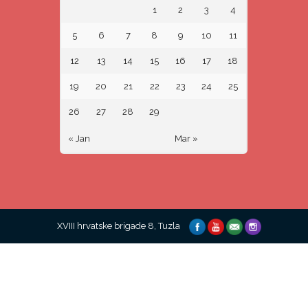
1
2
3
4
5
6
7
8
9
10
11
12
13
14
15
16
17
18
19
20
21
22
23
24
25
26
27
28
29
« Jan
Mar »
XVIII hrvatske brigade 8, Tuzla