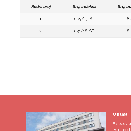
Redni broj
Broj indeksa
Broj b
1.
009/17-ST
8
2.
031/18-ST
8
O nama
Evropski u
2015. godi