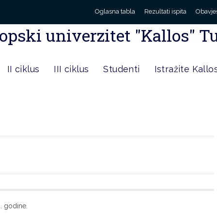
Oglasna tabla
Rezultati ispita
Obavje
opski univerzitet "Kallos" T
II ciklus
III ciklus
Studenti
Istražite Kallo
. godine.