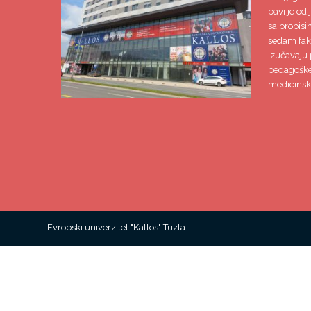
bavi je od 
sa propisi
sedam faku
izučavaju 
pedagoške,
medicinsk
Evropski univerzitet "Kallos" Tuzla