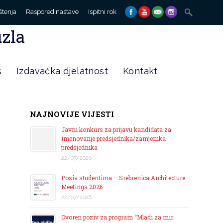
Search
štenja
Raspored nastave
Ispitni rok
for:
uzla
s
Izdavačka djelatnost
Kontakt
NAJNOVIJE VIJESTI
Javni konkurs za prijavu kandidata za
imenovanje predsjednika/zamjenika
predsjednika
22/07/2026
Poziv studentima – Srebrenica Architecture
Meetings 2026
22/07/2026
Ovoren poziv za program “Mladi za mir: