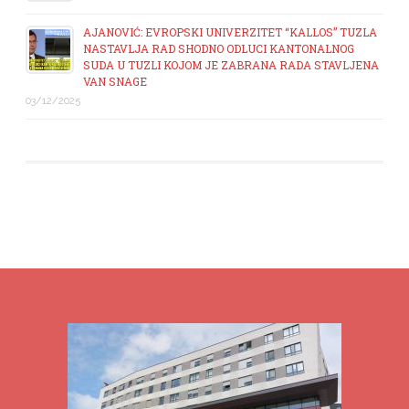
AJANOVIĆ: EVROPSKI UNIVERZITET “KALLOS” TUZLA
NASTAVLJA RAD SHODNO ODLUCI KANTONALNOG
SUDA U TUZLI KOJOM JE ZABRANA RADA STAVLJENA
VAN SNAGE
03/12/2025