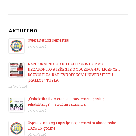
AKTUELNO
Ovjera ljetnog semestra!
25/05/2026
KANTONALNI SUD U TUZLI PONIŠTIO KAO
NEZAKONITO RJEŠENJE O ODUZIMANJU LICENCE I
DOZVOLE ZA RAD EVROPSKOM UNIVERZITETU
„KALLOS“ TUZLA
12/05/2026
„Onkološka fizioterapija – savremeni pristupi u
rehabilitaciji“ – stručna radionica
05/05/2026
Ovjera zimskog i upis ljetnog semestra akademske
2025/26. godine
06/01/2026