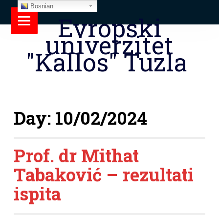
Bosnian
Evropski
univerzitet
"Kallos" Tuzla
Day:
10/02/2024
Prof. dr Mithat
Tabaković – rezultati
ispita