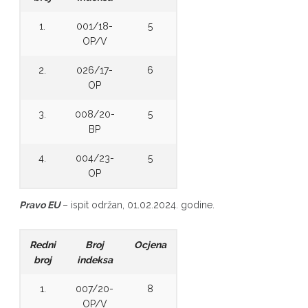
1.
001/18-
5
OP/V
2.
026/17-
6
OP
3.
008/20-
5
BP
4.
004/23-
5
OP
Pravo EU
– ispit održan, 01.02.2024. godine.
Redni
Broj
Ocjena
broj
indeksa
1.
007/20-
8
OP/V