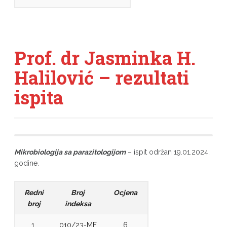
Prof. dr Jasminka H.
Halilović – rezultati
ispita
Mikrobiologija sa parazitologijom
– ispit održan 19.01.2024.
godine.
Redni
Broj
Ocjena
broj
indeksa
1.
010/23-MF
6