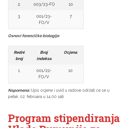
2.
003/23-FO
10
3.
001/23-
7
FO/V
Osnovi forenzičke biologije
Redni
Broj
Ocjena
broj
indeksa
1.
001/22-
10
FO/V
Napomena:
Upis ocjene i uvid u radove održati će se u
petak, 02. februara u 14.00 sati.
Program stipendiranja