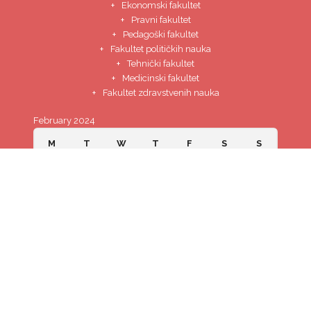
O nama
Evropski univerzitet
„Kallos“ Tuzla
osnovan je 2015. godine.
Djelatnost kojom se Univerzitet bavi je od javnog interesa i
odvija se u skladu sa propisima. Na Univerzitetu se, u