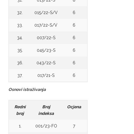
31.
013/22-S
8
32.
015/22-S/V
6
33.
017/22-S/V
6
34.
007/22-S
6
35.
045/23-S
6
36.
043/22-S
6
37.
017/21-S
6
Osnovi istraživanja
Redni
Broj
Ocjena
broj
indeksa
1.
001/23-FO
7