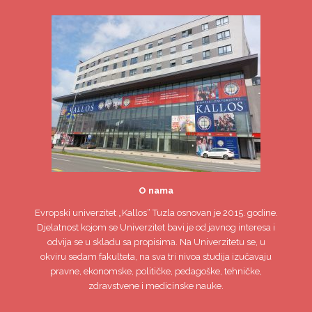
„KALLOS“ TUZLA
12/05/2026
„Onkološka fizioterapija – savremeni pristupi u
rehabilitaciji“ – stručna radionica
05/05/2026
Ovjera zimskog i upis ljetnog semestra akademske
2025/26. godine
06/01/2026
AJANOVIĆ: EVROPSKI UNIVERZITET “KALLOS” TUZLA
NASTAVLJA RAD SHODNO ODLUCI KANTONALNOG
SUDA U TUZLI KOJOM JE ZABRANA RADA STAVLJENA
VAN SNAGE
03/12/2025