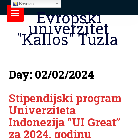
Bosnian
Evropski
univerzitet
"Kallos" Tuzla
Day:
02/02/2024
Stipendijski program
Univerziteta
Indonezija “UI Great”
za 2024. godinu