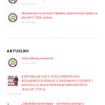
NAJNOVIJE VIJESTI
Javni konkurs za prijavu kandidata za imenovanje
predsjednika/zamjenika predsjednika
22/07/2026
Poziv studentima – Srebrenica Architecture Meetings
2026
22/07/2026
Ovoren poziv za program “Mladi za mir: UNESCO-ov
program međukulturnog liderstva”