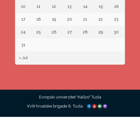
10
11
12
13
14
15
16
17
18
19
20
21
22
23
24
25
26
27
28
29
30
31
« Jul
Evropski univerzitet "Kallos" Tuzla
XVIII hrvatske brigade 8, Tuzla