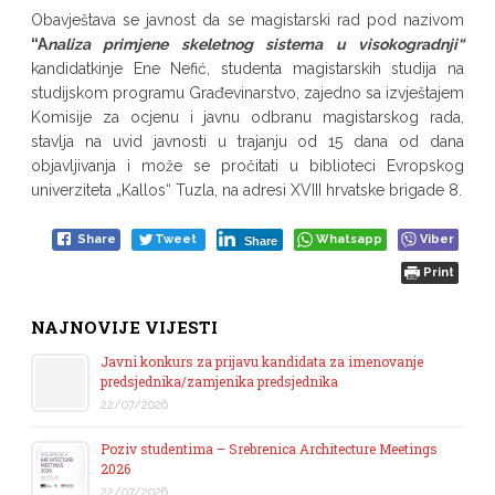
Obavještava se javnost da se magistarski rad pod nazivom
“A
naliza primjene skeletnog sistema u visokogradnji“
kandidatkinje Ene Nefić, studenta magistarskih studija na
studijskom programu Građevinarstvo, zajedno sa izvještajem
Komisije za ocjenu i javnu odbranu magistarskog rada,
stavlja na uvid javnosti u trajanju od 15 dana od dana
objavljivanja i može se pročitati u biblioteci Evropskog
univerziteta „Kallos“ Tuzla, na adresi XVIII hrvatske brigade 8.
Share
Tweet
Whatsapp
Viber
Share
Print
NAJNOVIJE VIJESTI
Javni konkurs za prijavu kandidata za imenovanje
predsjednika/zamjenika predsjednika
22/07/2026
Poziv studentima – Srebrenica Architecture Meetings
2026
22/07/2026