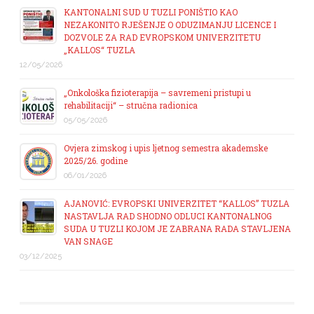
KANTONALNI SUD U TUZLI PONIŠTIO KAO
NEZAKONITO RJEŠENJE O ODUZIMANJU LICENCE I
DOZVOLE ZA RAD EVROPSKOM UNIVERZITETU
„KALLOS“ TUZLA
12/05/2026
„Onkološka fizioterapija – savremeni pristupi u
rehabilitaciji“ – stručna radionica
05/05/2026
Ovjera zimskog i upis ljetnog semestra akademske
2025/26. godine
06/01/2026
AJANOVIĆ: EVROPSKI UNIVERZITET “KALLOS” TUZLA
NASTAVLJA RAD SHODNO ODLUCI KANTONALNOG
SUDA U TUZLI KOJOM JE ZABRANA RADA STAVLJENA
VAN SNAGE
03/12/2025