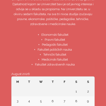
Djelatnost kojom se Univerzitet bavi je od javnog interesa i
odvija se u skladu sa propisima. Na Univerzitetu se, u
okviru sedam fakulteta, na sva tri nivoa studija izučavaju
pravne, ekonomske, političke, pedagoške, tehničke,
zdravstvene i medicinske nauke.
Ekonomski fakultet
Pravni fakultet
Pedagoški fakultet
Fakultet političkih nauka
Tehnički fakultet
Medicinski fakultet
Fakultet zdravstvenih nauka
August 2026
M
T
W
T
F
S
S
1
2
3
4
5
6
7
8
9