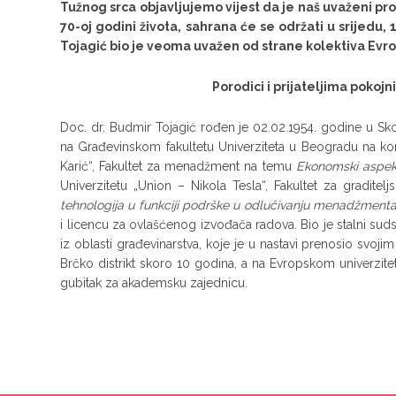
Tužnog srca objavljujemo vijest da je naš uvaženi pr
70-oj godini života, sahrana će se održati u srijedu
Tojagić bio je veoma uvažen od strane kolektiva Evro
Porodici i prijateljima pokoj
Doc. dr. Budmir Tojagić rođen je 02.02.1954. godine u Sk
na Građevinskom fakultetu Univerziteta u Beogradu na kon
Karić“, Fakultet za menadžment na temu
Ekonomski aspekt
Univerzitetu „Union – Nikola Tesla“, Fakultet za gradit
tehnologija u funkciji podrške u odlučivanju menadžment
i licencu za ovlašćenog izvođača radova. Bio je stalni suds
iz oblasti građevinarstva, koje je u nastavi prenosio svoj
Brčko distrikt skoro 10 godina, a na Evropskom univerzitet
gubitak za akademsku zajednicu.