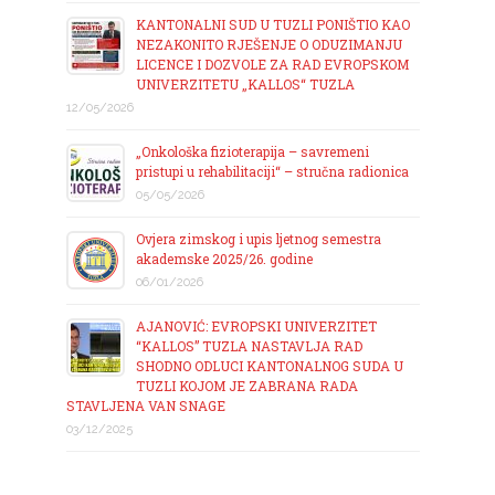
KANTONALNI SUD U TUZLI PONIŠTIO KAO
NEZAKONITO RJEŠENJE O ODUZIMANJU
LICENCE I DOZVOLE ZA RAD EVROPSKOM
UNIVERZITETU „KALLOS“ TUZLA
12/05/2026
„Onkološka fizioterapija – savremeni
pristupi u rehabilitaciji“ – stručna radionica
05/05/2026
Ovjera zimskog i upis ljetnog semestra
akademske 2025/26. godine
06/01/2026
AJANOVIĆ: EVROPSKI UNIVERZITET
“KALLOS” TUZLA NASTAVLJA RAD
SHODNO ODLUCI KANTONALNOG SUDA U
TUZLI KOJOM JE ZABRANA RADA
STAVLJENA VAN SNAGE
03/12/2025