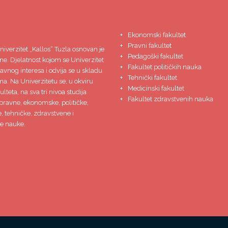
Ekonomski fakultet
Pravni fakultet
niverzitet
„Kallos“ Tuzla
osnovan je
Pedagoški fakultet
ne. Djelatnost kojom se Univerzitet
Fakultet političkih nauka
javnog interesa i odvija se u skladu
Tehnički fakultet
ma. Na Univerzitetu se, u okviru
Medicinski fakultet
lteta, na sva tri nivoa studija
Fakultet zdravstvenih nauka
pravne, ekonomske, političke,
 tehničke, zdravstvene i
e nauke.