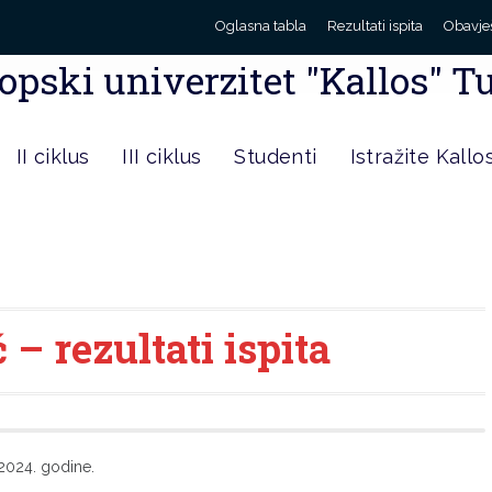
Oglasna tabla
Rezultati ispita
Obavje
opski univerzitet "Kallos" T
II ciklus
III ciklus
Studenti
Istražite Kallo
– rezultati ispita
.2024. godine.