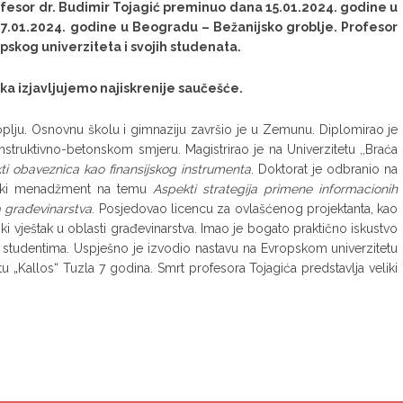
ofesor dr. Budimir Tojagić preminuo dana 15.01.2024. godine u
, 17.01.2024. godine u Beogradu – Bežanijsko groblje.
Profesor
pskog univerziteta i svojih studenata.
nika izjavljujemo najiskrenije saučešće.
oplju. Osnovnu školu i gimnaziju završio je u Zemunu. Diplomirao je
struktivno-betonskom smjeru. Magistrirao je na Univerzitetu ,,Braća
i obaveznica kao finansijskog instrumenta
. Doktorat je odbranio na
eljski menadžment na temu
Aspekti strategija primene informacionih
a građevinarstva
. Posjedovao licencu za ovlašćenog projektanta, kao
ki vještak u oblasti građevinarstva. Imao je bogato praktično iskustvo
im studentima. Uspješno je izvodio nastavu na Evropskom univerzitetu
u „Kallos“ Tuzla 7 godina. Smrt profesora Tojagića predstavlja veliki