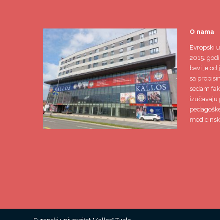
O nama
Evropski u
2015. godi
bavi je od 
sa propisi
sedam faku
izučavaju 
pedagoške,
medicinsk