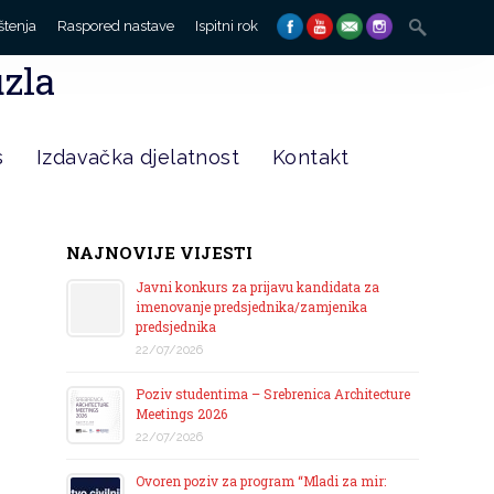
Search
štenja
Raspored nastave
Ispitni rok
for:
uzla
s
Izdavačka djelatnost
Kontakt
NAJNOVIJE VIJESTI
Javni konkurs za prijavu kandidata za
imenovanje predsjednika/zamjenika
predsjednika
22/07/2026
Poziv studentima – Srebrenica Architecture
Meetings 2026
22/07/2026
Ovoren poziv za program “Mladi za mir: