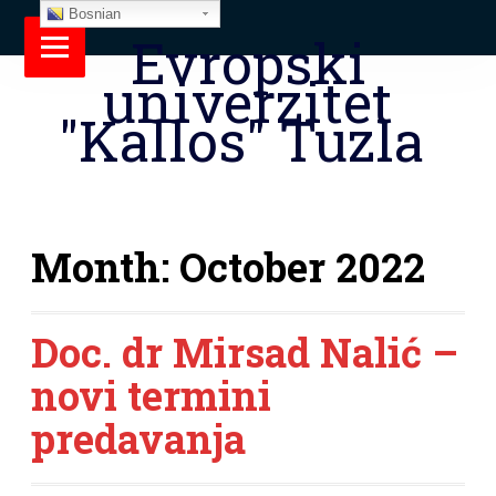
Bosnian
Evropski
univerzitet
"Kallos" Tuzla
Month:
October 2022
Doc. dr Mirsad Nalić –
novi termini
predavanja