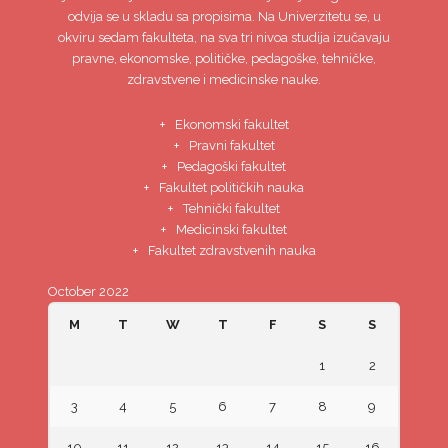
odvija se u skladu sa propisima. Na Univerzitetu se, u
okviru sedam fakulteta, na sva tri nivoa studija izučavaju
pravne, ekonomske, političke, pedagoške, tehničke,
zdravstvene i medicinske nauke.
Ekonomski fakultet
Pravni fakultet
Pedagoški fakultet
Fakultet političkih nauka
Tehnički fakultet
Medicinski fakultet
Fakultet zdravstvenih nauka
October 2022
M
T
W
T
F
S
S
1
2
3
4
5
6
7
8
9
10
11
12
13
14
15
16