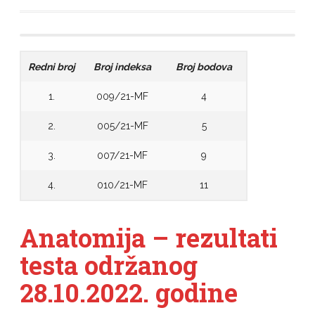
Redni broj
Broj indeksa
Broj bodova
1.
009/21-MF
4
2.
005/21-MF
5
3.
007/21-MF
9
4.
010/21-MF
11
Anatomija – rezultati
testa održanog
28.10.2022. godine