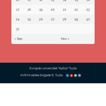
17
18
19
20
21
22
23
24
25
26
27
28
29
30
31
« Sep
Nov »
Evropski univerzitet "Kallos" Tuzla
XVIII hrvatske brigade 8, Tuzla