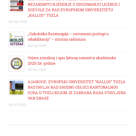
NEZAKONITO RJEŠENJE O ODUZIMANJU LICENCE I
DOZVOLE ZA RAD EVROPSKOM UNIVERZITETU
„KALLOS“ TUZLA
12/05/2026
„Onkološka fizioterapija – savremeni pristupi u
rehabilitaciji“ – stručna radionica
05/05/2026
Ovjera zimskog i upis ljetnog semestra akademske
2025/26. godine
06/01/2026
AJANOVIĆ: EVROPSKI UNIVERZITET “KALLOS” TUZLA
NASTAVLJA RAD SHODNO ODLUCI KANTONALNOG
SUDA U TUZLI KOJOM JE ZABRANA RADA STAVLJENA
VAN SNAGE
03/12/2025