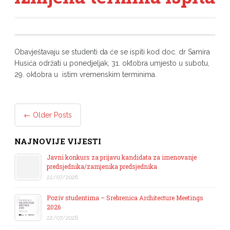
Obavještavaju se studenti da će se ispiti kod doc. dr Samira
Husića održati u ponedjeljak, 31. oktobra umjesto u subotu,
29. oktobra u istim vremenskim terminima.
Post navigation
←
Older Posts
NAJNOVIJE VIJESTI
Javni konkurs za prijavu kandidata za imenovanje
predsjednika/zamjenika predsjednika
22/07/2026
Poziv studentima – Srebrenica Architecture Meetings
2026
22/07/2026