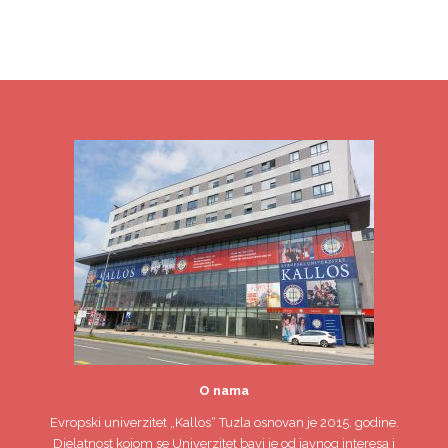
O nama
Evropski univerzitet
„Kallos“ Tuzla
osnovan je 2015. godine.
Djelatnost kojom se Univerzitet bavi je od javnog interesa i