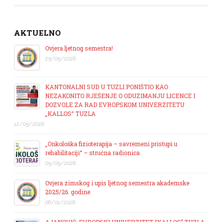
AKTUELNO
Ovjera ljetnog semestra!
25/05/2026
KANTONALNI SUD U TUZLI PONIŠTIO KAO
NEZAKONITO RJEŠENJE O ODUZIMANJU LICENCE I
DOZVOLE ZA RAD EVROPSKOM UNIVERZITETU
„KALLOS“ TUZLA
12/05/2026
„Onkološka fizioterapija – savremeni pristupi u
rehabilitaciji“ – stručna radionica
05/05/2026
Ovjera zimskog i upis ljetnog semestra akademske
2025/26. godine
06/01/2026