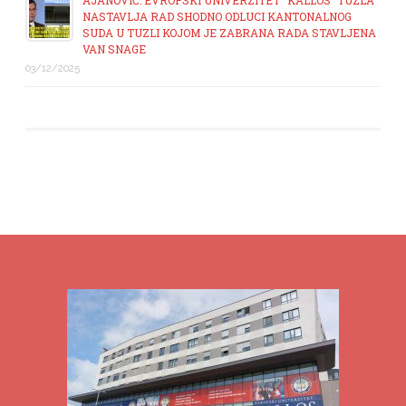
AJANOVIĆ: EVROPSKI UNIVERZITET “KALLOS” TUZLA
NASTAVLJA RAD SHODNO ODLUCI KANTONALNOG
SUDA U TUZLI KOJOM JE ZABRANA RADA STAVLJENA
VAN SNAGE
03/12/2025