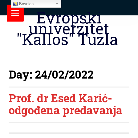
Bosnian
Evropski
univerzitet
"Kallos" Tuzla
Day:
24/02/2022
Prof. dr Esed Karić-
odgođena predavanja