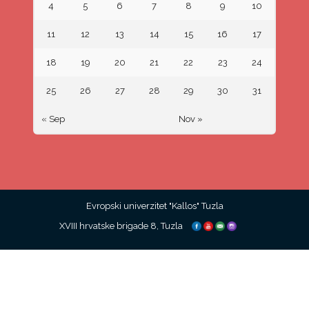
4
5
6
7
8
9
10
11
12
13
14
15
16
17
18
19
20
21
22
23
24
25
26
27
28
29
30
31
« Sep
Nov »
Evropski univerzitet "Kallos" Tuzla
XVIII hrvatske brigade 8, Tuzla