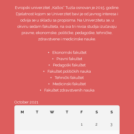
Evropski univerzitet
„Kallos“ Tuzla
osnovan je 2015. godine.
Djelatnost kojom se Univerzitet bavi je od javnog interesa i
odvija se u skladu sa propisima. Na Univerzitetu se, u
okviru sedam fakulteta, na sva tri nivoa studija izučavaju
pravne, ekonomske, političke, pedagoške, tehničke,
zdravstvene i medicinske nauke.
Ekonomski fakultet
Pravni fakultet
Pedagoški fakultet
Fakultet političkih nauka
Tehnički fakultet
Medicinski fakultet
Fakultet zdravstvenih nauka
October 2021
M
T
W
T
F
S
S
1
2
3