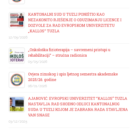
KANTONALNI SUD U TUZLI PONIŠTIO KAO
NEZAKONITO RJEŠENJE O ODUZIMANJU LICENCE I
DOZVOLE ZA RAD EVROPSKOM UNIVERZITETU
„KALLOS“ TUZLA
12/05/2026
„Onkološka fizioterapija – savremeni pristupi u
rehabilitaciji“ – stručna radionica
05/05/2026
Ovjera zimskog i upis ljetnog semestra akademske
2025/26. godine
06/01/2026
AJANOVIĆ: EVROPSKI UNIVERZITET “KALLOS” TUZLA
NASTAVLJA RAD SHODNO ODLUCI KANTONALNOG
SUDA U TUZLI KOJOM JE ZABRANA RADA STAVLJENA
VAN SNAGE
03/12/2025