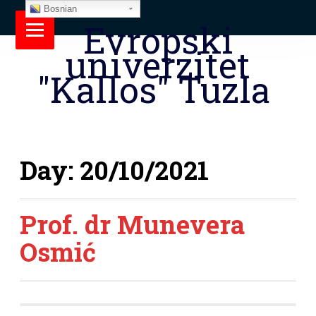
Bosnian
Evropski
univerzitet
"Kallos" Tuzla
Day:
20/10/2021
Prof. dr Munevera
Osmić