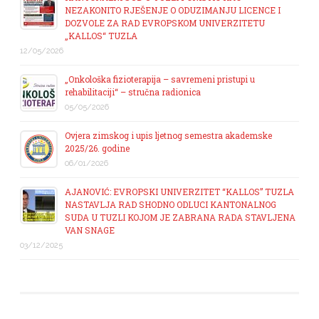
NEZAKONITO RJEŠENJE O ODUZIMANJU LICENCE I
DOZVOLE ZA RAD EVROPSKOM UNIVERZITETU
„KALLOS“ TUZLA
12/05/2026
„Onkološka fizioterapija – savremeni pristupi u
rehabilitaciji“ – stručna radionica
05/05/2026
Ovjera zimskog i upis ljetnog semestra akademske
2025/26. godine
06/01/2026
AJANOVIĆ: EVROPSKI UNIVERZITET “KALLOS” TUZLA
NASTAVLJA RAD SHODNO ODLUCI KANTONALNOG
SUDA U TUZLI KOJOM JE ZABRANA RADA STAVLJENA
VAN SNAGE
03/12/2025