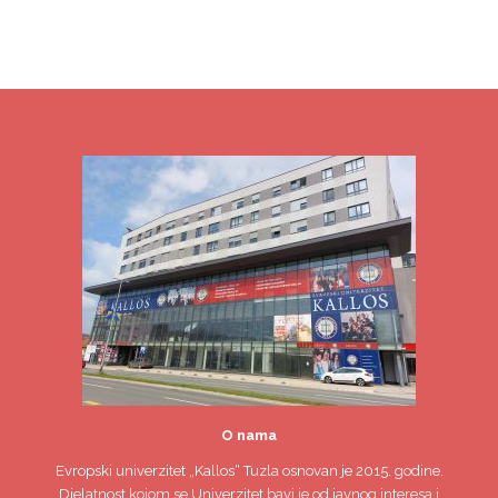
O nama
Evropski univerzitet
„Kallos“ Tuzla
osnovan je 2015. godine.
Djelatnost kojom se Univerzitet bavi je od javnog interesa i