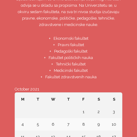
odvija se u skladu sa propisima. Na Univerzitetu se, u
okviru sedam fakulteta, na sva tri nivoa studija izučavaju
pravne, ekonomske, političke, pedagoške, tehničke,
zdravstvene i medicinske nauke.
Ekonomski fakultet
Pravni fakultet
Pedagoški fakultet
Fakultet političkih nauka
Tehnički fakultet
Medicinski fakultet
Fakultet zdravstvenih nauka
October 2021
M
T
W
T
F
S
S
1
2
3
4
5
6
7
8
9
10
11
12
13
14
15
16
17