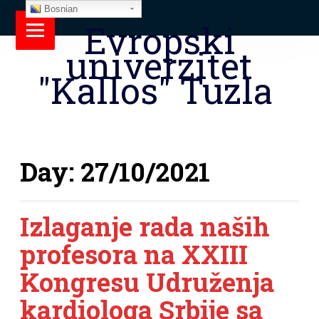
Bosnian
Evropski
univerzitet
"Kallos" Tuzla
Day:
27/10/2021
Izlaganje rada naših
profesora na XXIII
Kongresu Udruženja
kardiologa Srbije sa