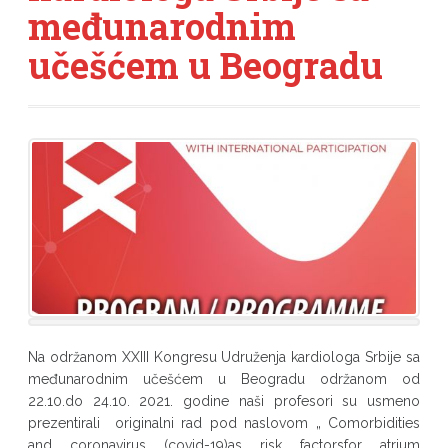
međunarodnim
učešćem u Beogradu
Na održanom XXIII Kongresu Udruženja kardiologa Srbije sa
međunarodnim učešćem u Beogradu održanom od
22.10.do 24.10. 2021. godine naši profesori su usmeno
prezentirali originalni rad pod naslovom „ Comorbidities
and coronavirus (covid-19)as risk factorsfor atrium