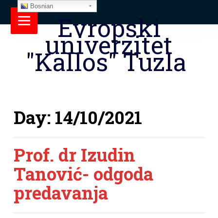
Bosnian
Evropski
univerzitet
"Kallos" Tuzla
Day:
14/10/2021
Prof. dr Izudin
Tanović- odgoda
predavanja