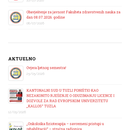
10/07/2026
Obavještenje za javnost Fakulteta zdravstvenih nauka za
dan 08.07.2026. godine
08/07/2026
AKTUELNO
Ovjera ljetnog semestra!
25/05/2026
KANTONALNI SUD U TUZLI PONIŠTIO KAO
NEZAKONITO RJEŠENJE O ODUZIMANJU LICENCE I
DOZVOLE ZA RAD EVROPSKOM UNIVERZITETU
„KALLOS“ TUZLA
12/05/2026
„Onkološka fizioterapija – savremeni pristupi u
rehabilitaciji“ – stručna radionica