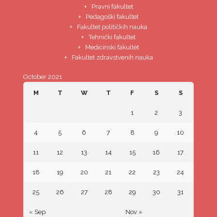
Pravni fakultet
Pedagoški fakultet
Fakultet političkih nauka
Tehnički fakultet
Medicinski fakultet
Fakultet zdravstvenih nauka
October 2021
M
T
W
T
F
S
S
1
2
3
4
5
6
7
8
9
10
11
12
13
14
15
16
17
18
19
20
21
22
23
24
25
26
27
28
29
30
31
« Sep
Nov »