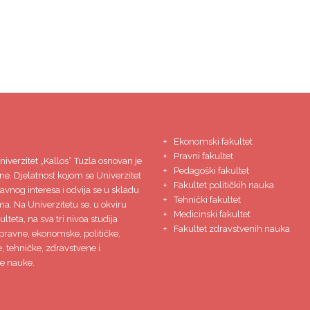
Ekonomski fakultet
Pravni fakultet
niverzitet
„Kallos“ Tuzla
osnovan je
Pedagoški fakultet
ne. Djelatnost kojom se Univerzitet
Fakultet političkih nauka
javnog interesa i odvija se u skladu
Tehnički fakultet
ma. Na Univerzitetu se, u okviru
Medicinski fakultet
lteta, na sva tri nivoa studija
Fakultet zdravstvenih nauka
pravne, ekonomske, političke,
 tehničke, zdravstvene i
e nauke.