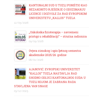
KANTONALNI SUD U TUZLI PONIŠTIO KAO
NEZAKONITO RJEŠENJE O ODUZIMANJU
LICENCE I DOZVOLE ZA RAD EVROPSKOM
UNIVERZITETU „KALLOS“ TUZLA
12/05/2026
„Onkološka fizioterapija – savremeni
pristupi u rehabilitaciji“ – stručna radionica
05/05/2026
Ovjera zimskog i upis ljetnog semestra
akademske 2025/26. godine
06/01/2026
AJANOVIĆ: EVROPSKI UNIVERZITET
“KALLOS” TUZLA NASTAVLJA RAD
SHODNO ODLUCI KANTONALNOG SUDA U
TUZLI KOJOM JE ZABRANA RADA
STAVLJENA VAN SNAGE
03/12/2025