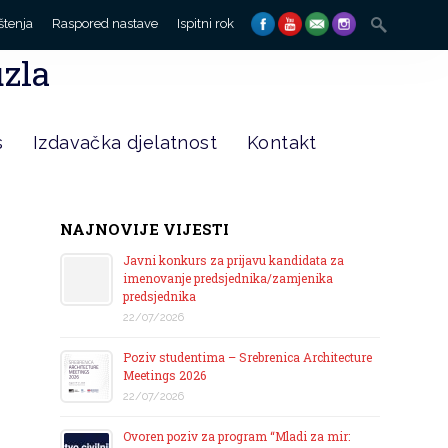
Search
štenja
Raspored nastave
Ispitni rok
for:
uzla
s
Izdavačka djelatnost
Kontakt
NAJNOVIJE VIJESTI
Javni konkurs za prijavu kandidata za
imenovanje predsjednika/zamjenika
predsjednika
22/07/2026
Poziv studentima – Srebrenica Architecture
Meetings 2026
22/07/2026
Ovoren poziv za program “Mladi za mir: