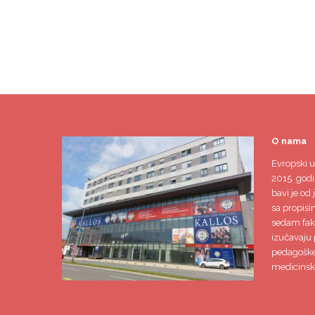
O nama
Evropski u
2015. godi
bavi je od 
sa propisi
sedam faku
izučavaju 
pedagoške,
medicinsk