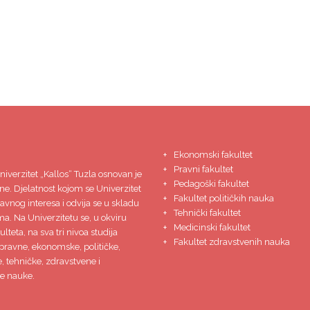
Ekonomski fakultet
Pravni fakultet
niverzitet
„Kallos“ Tuzla
osnovan je
Pedagoški fakultet
ne. Djelatnost kojom se Univerzitet
Fakultet političkih nauka
javnog interesa i odvija se u skladu
Tehnički fakultet
ma. Na Univerzitetu se, u okviru
Medicinski fakultet
lteta, na sva tri nivoa studija
Fakultet zdravstvenih nauka
pravne, ekonomske, političke,
 tehničke, zdravstvene i
e nauke.