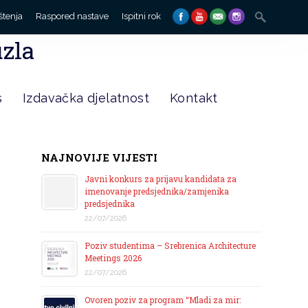
Search
štenja
Raspored nastave
Ispitni rok
for:
uzla
s
Izdavačka djelatnost
Kontakt
NAJNOVIJE VIJESTI
Javni konkurs za prijavu kandidata za
imenovanje predsjednika/zamjenika
predsjednika
22/07/2026
Poziv studentima – Srebrenica Architecture
Meetings 2026
22/07/2026
Ovoren poziv za program “Mladi za mir: