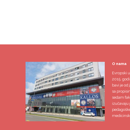
O nama
Evropski u
2015. godi
bavi je od 
sa propisi
sedam faku
izučavaju 
pedagoške,
medicinsk