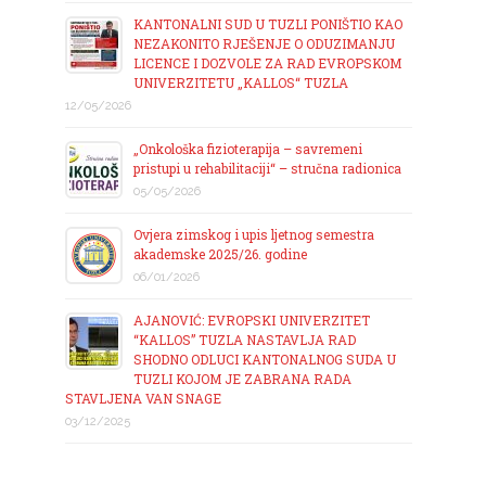
KANTONALNI SUD U TUZLI PONIŠTIO KAO
NEZAKONITO RJEŠENJE O ODUZIMANJU
LICENCE I DOZVOLE ZA RAD EVROPSKOM
UNIVERZITETU „KALLOS“ TUZLA
12/05/2026
„Onkološka fizioterapija – savremeni
pristupi u rehabilitaciji“ – stručna radionica
05/05/2026
Ovjera zimskog i upis ljetnog semestra
akademske 2025/26. godine
06/01/2026
AJANOVIĆ: EVROPSKI UNIVERZITET
“KALLOS” TUZLA NASTAVLJA RAD
SHODNO ODLUCI KANTONALNOG SUDA U
TUZLI KOJOM JE ZABRANA RADA
STAVLJENA VAN SNAGE
03/12/2025