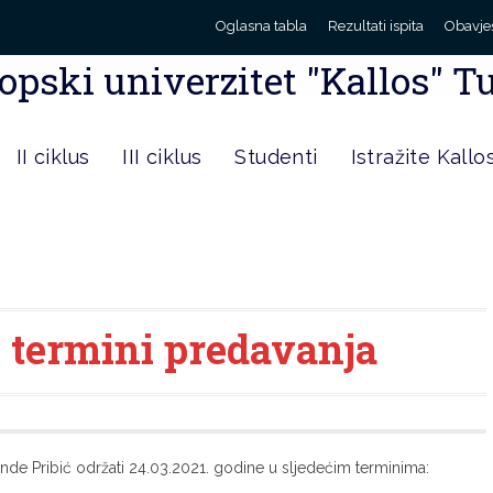
Oglasna tabla
Rezultati ispita
Obavje
opski univerzitet "Kallos" T
II ciklus
III ciklus
Studenti
Istražite Kallo
– termini predavanja
nde Pribić održati 24.03.2021. godine u sljedećim terminima: