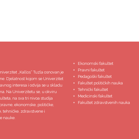
Ekonomski fakultet
Pravni fakultet
niverzitet
„Kallos“ Tuzla
osnovan je
Pedagoški fakultet
ne. Djelatnost kojom se Univerzitet
Fakultet političkih nauka
javnog interesa i odvija se u skladu
Tehnički fakultet
ma. Na Univerzitetu se, u okviru
Medicinski fakultet
lteta, na sva tri nivoa studija
Fakultet zdravstvenih nauka
pravne, ekonomske, političke,
 tehničke, zdravstvene i
e nauke.