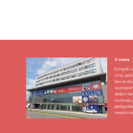
O nama
Evropski u
2015. godi
bavi je od 
sa propisi
sedam faku
izučavaju 
pedagoške,
medicinsk