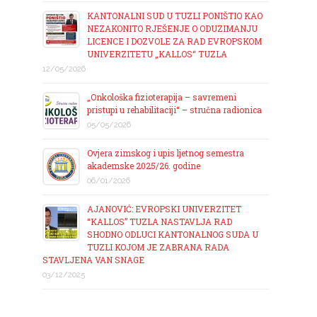
KANTONALNI SUD U TUZLI PONIŠTIO KAO
NEZAKONITO RJEŠENJE O ODUZIMANJU
LICENCE I DOZVOLE ZA RAD EVROPSKOM
UNIVERZITETU „KALLOS“ TUZLA
12/05/2026
„Onkološka fizioterapija – savremeni
pristupi u rehabilitaciji“ – stručna radionica
05/05/2026
Ovjera zimskog i upis ljetnog semestra
akademske 2025/26. godine
06/01/2026
AJANOVIĆ: EVROPSKI UNIVERZITET
“KALLOS” TUZLA NASTAVLJA RAD
SHODNO ODLUCI KANTONALNOG SUDA U
TUZLI KOJOM JE ZABRANA RADA
STAVLJENA VAN SNAGE
03/12/2025