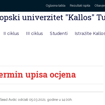
Oglasna tabla
Rezultati ispita
Obavje
opski univerzitet "Kallos" T
II ciklus
III ciklus
Studenti
Istražite Kallo
termin upisa ocjena
 Sead Avdić održati 05.03.2021. godine u 14:00h.