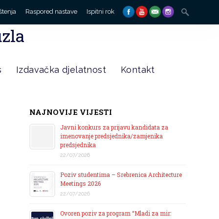
Search
štenja
Raspored nastave
Ispitni rok
for:
uzla
s
Izdavačka djelatnost
Kontakt
NAJNOVIJE VIJESTI
Javni konkurs za prijavu kandidata za
imenovanje predsjednika/zamjenika
predsjednika
22/07/2026
Poziv studentima – Srebrenica Architecture
Meetings 2026
22/07/2026
Ovoren poziv za program “Mladi za mir: