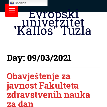
Bosnian
Evropski
univerzitet
"Kallos" Tuzla
Day:
09/03/2021
Obavještenje za
javnost Fakulteta
zdravstvenih nauka
za dan