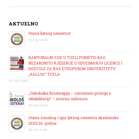
AKTUELNO
Ovjera ljetnog semestra!
25/05/2026
KANTONALNI SUD U TUZLI PONIŠTIO KAO
NEZAKONITO RJEŠENJE O ODUZIMANJU LICENCE I
DOZVOLE ZA RAD EVROPSKOM UNIVERZITETU
„KALLOS“ TUZLA
12/05/2026
„Onkološka fizioterapija – savremeni pristupi u
rehabilitaciji“ – stručna radionica
05/05/2026
Ovjera zimskog i upis ljetnog semestra akademske
2025/26. godine
06/01/2026