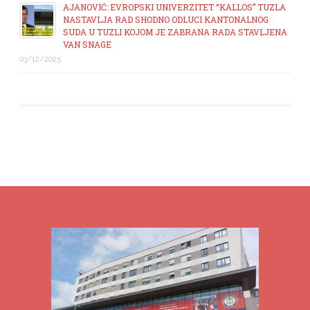
AJANOVIĆ: EVROPSKI UNIVERZITET “KALLOS” TUZLA
NASTAVLJA RAD SHODNO ODLUCI KANTONALNOG
SUDA U TUZLI KOJOM JE ZABRANA RADA STAVLJENA
VAN SNAGE
03/12/2025