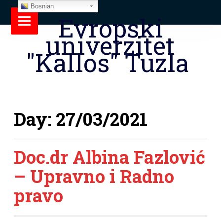
Bosnian
Evropski
univerzitet
"Kallos" Tuzla
Day:
27/03/2021
Doc.dr Albina Fazlović
– Upravno i Radno
pravo