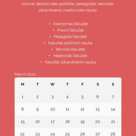
pravne, ekonomske, političke, pedagoške, tehničke,
zdravstvene i medicinske nauke.
Ekonomski fakultet
Pravni fakultet
Pedagoški fakultet
Fakultet političkih nauka
Tehnički fakultet
Medicinski fakultet
Fakultet zdravstvenih nauka
March 2021
M
T
W
T
F
S
S
1
2
3
4
5
6
7
8
9
10
11
12
13
14
15
16
17
18
19
20
21
22
23
24
25
26
27
28