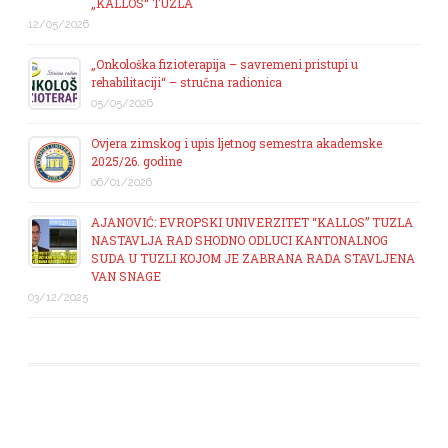
„KALLOS“ TUZLA
12/05/2026
„Onkološka fizioterapija – savremeni pristupi u
rehabilitaciji“ – stručna radionica
05/05/2026
Ovjera zimskog i upis ljetnog semestra akademske
2025/26. godine
06/01/2026
AJANOVIĆ: EVROPSKI UNIVERZITET “KALLOS” TUZLA
NASTAVLJA RAD SHODNO ODLUCI KANTONALNOG
SUDA U TUZLI KOJOM JE ZABRANA RADA STAVLJENA
VAN SNAGE
03/12/2025