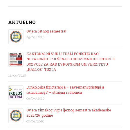
AKTUELNO
Ovjera ljetnog semestra!
25/05/2026
KANTONALNI SUD U TUZLI PONIŠTIO KAO
NEZAKONITO RJEŠENJE O ODUZIMANJU LICENCE I
DOZVOLE ZA RAD EVROPSKOM UNIVERZITETU
„KALLOS“ TUZLA
12/05/2026
„Onkološka fizioterapija – savremeni pristupi u
rehabilitaciji“ – stručna radionica
05/05/2026
Ovjera zimskog i upis ljetnog semestra akademske
2025/26. godine
06/01/2026