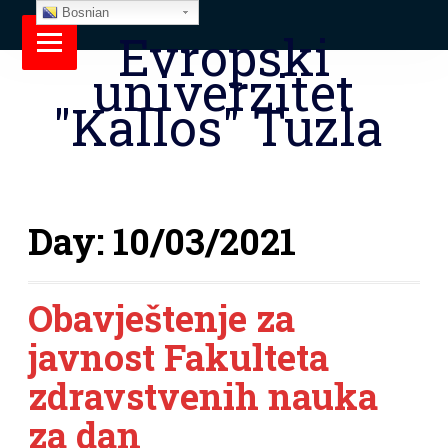
Bosnian
Evropski
univerzitet
"Kallos" Tuzla
Day:
10/03/2021
Obavještenje za
javnost Fakulteta
zdravstvenih nauka
za dan