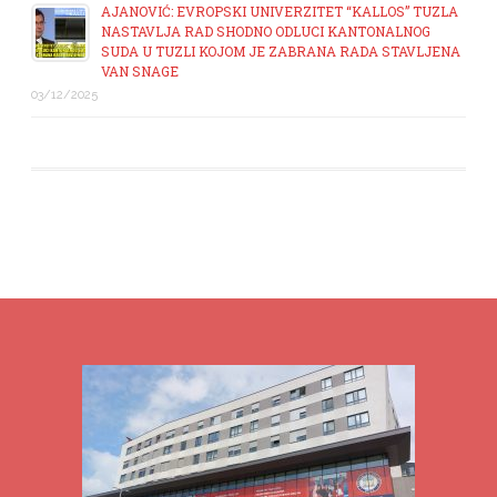
AJANOVIĆ: EVROPSKI UNIVERZITET “KALLOS” TUZLA
NASTAVLJA RAD SHODNO ODLUCI KANTONALNOG
SUDA U TUZLI KOJOM JE ZABRANA RADA STAVLJENA
VAN SNAGE
03/12/2025