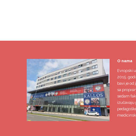
O nama
Evropski u
2015. godi
bavi je od 
sa propisi
sedam faku
izučavaju 
pedagoške,
medicinsk