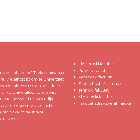
Ekonomski fakultet
Pravni fakultet
niverzitet
„Kallos“ Tuzla
osnovan je
Pedagoški fakultet
ne. Djelatnost kojom se Univerzitet
Fakultet političkih nauka
javnog interesa i odvija se u skladu
Tehnički fakultet
ma. Na Univerzitetu se, u okviru
Medicinski fakultet
lteta, na sva tri nivoa studija
Fakultet zdravstvenih nauka
pravne, ekonomske, političke,
 tehničke, zdravstvene i
e nauke.