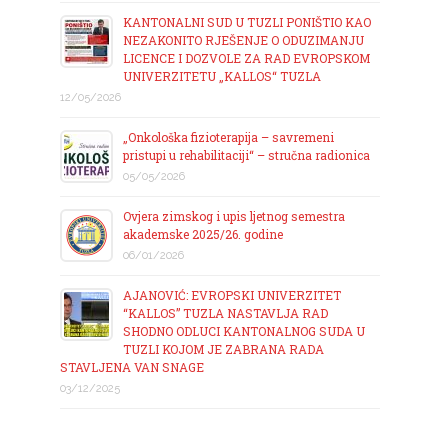
KANTONALNI SUD U TUZLI PONIŠTIO KAO
NEZAKONITO RJEŠENJE O ODUZIMANJU
LICENCE I DOZVOLE ZA RAD EVROPSKOM
UNIVERZITETU „KALLOS“ TUZLA
12/05/2026
„Onkološka fizioterapija – savremeni
pristupi u rehabilitaciji“ – stručna radionica
05/05/2026
Ovjera zimskog i upis ljetnog semestra
akademske 2025/26. godine
06/01/2026
AJANOVIĆ: EVROPSKI UNIVERZITET
“KALLOS” TUZLA NASTAVLJA RAD
SHODNO ODLUCI KANTONALNOG SUDA U
TUZLI KOJOM JE ZABRANA RADA
STAVLJENA VAN SNAGE
03/12/2025