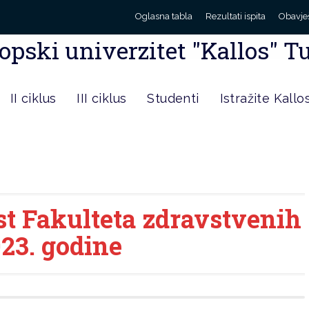
Oglasna tabla
Rezultati ispita
Obavje
opski univerzitet "Kallos" T
II ciklus
III ciklus
Studenti
Istražite Kallo
st Fakulteta zdravstvenih
23. godine