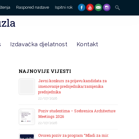
Search
štenja
Raspored nastave
Ispitni rok
for:
uzla
s
Izdavačka djelatnost
Kontakt
NAJNOVIJE VIJESTI
Javni konkurs za prijavu kandidata za
imenovanje predsjednika/zamjenika
predsjednika
22/07/2026
Poziv studentima – Srebrenica Architecture
Meetings 2026
22/07/2026
Ovoren poziv za program “Mladi za mir: