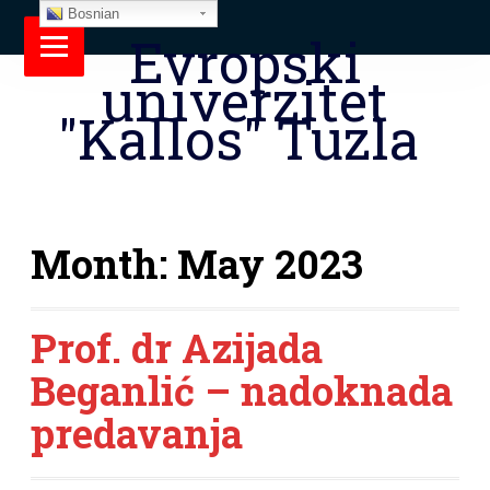
Bosnian
Evropski
univerzitet
"Kallos" Tuzla
Month:
May 2023
Prof. dr Azijada
Beganlić – nadoknada
predavanja