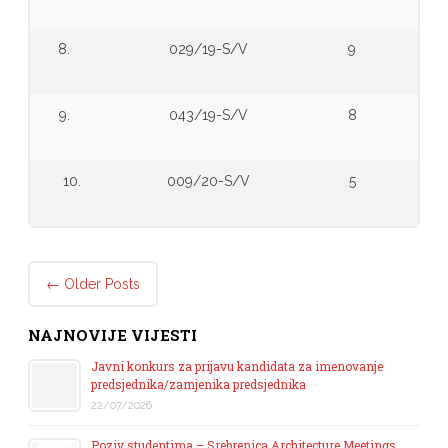
8.
029/19-S/V
9
9.
043/19-S/V
8
10.
009/20-S/V
5
Post navigation
←
Older Posts
NAJNOVIJE VIJESTI
Javni konkurs za prijavu kandidata za imenovanje
predsjednika/zamjenika predsjednika
22/07/2026
Poziv studentima – Srebrenica Architecture Meetings