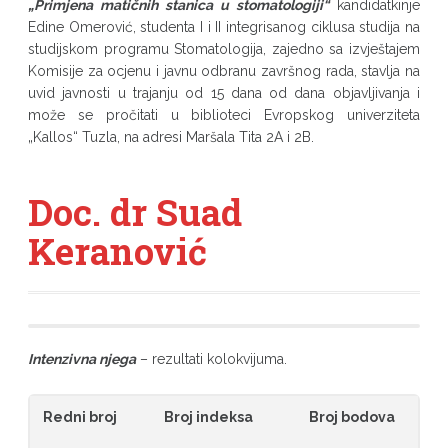
„Primjena matičnih stanica u stomatologiji“
kandidatkinje
Edine Omerović, studenta I i II integrisanog ciklusa studija na
studijskom programu Stomatologija, zajedno sa izvještajem
Komisije za ocjenu i javnu odbranu završnog rada, stavlja na
uvid javnosti u trajanju od 15 dana od dana objavljivanja i
može se pročitati u biblioteci Evropskog univerziteta
„Kallos“ Tuzla, na adresi Maršala Tita 2A i 2B.
Doc. dr Suad
Keranović
Intenzivna njega
– rezultati kolokvijuma.
Redni broj
Broj indeksa
Broj bodova