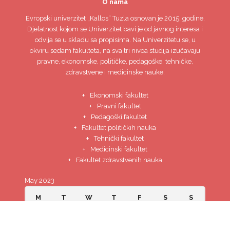
O nama
Evropski univerzitet
„Kallos“ Tuzla
osnovan je 2015. godine.
Djelatnost kojom se Univerzitet bavi je od javnog interesa i
odvija se u skladu sa propisima. Na Univerzitetu se, u
okviru sedam fakulteta, na sva tri nivoa studija izučavaju
pravne, ekonomske, političke, pedagoške, tehničke,
zdravstvene i medicinske nauke.
Ekonomski fakultet
Pravni fakultet
Pedagoški fakultet
Fakultet političkih nauka
Tehnički fakultet
Medicinski fakultet
Fakultet zdravstvenih nauka
May 2023
M
T
W
T
F
S
S
1
2
3
4
5
6
7