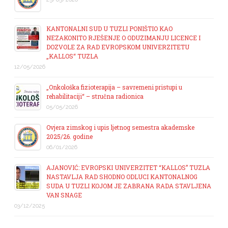
KANTONALNI SUD U TUZLI PONIŠTIO KAO
NEZAKONITO RJEŠENJE O ODUZIMANJU LICENCE I
DOZVOLE ZA RAD EVROPSKOM UNIVERZITETU
„KALLOS“ TUZLA
12/05/2026
„Onkološka fizioterapija – savremeni pristupi u
rehabilitaciji“ – stručna radionica
05/05/2026
Ovjera zimskog i upis ljetnog semestra akademske
2025/26. godine
06/01/2026
AJANOVIĆ: EVROPSKI UNIVERZITET “KALLOS” TUZLA
NASTAVLJA RAD SHODNO ODLUCI KANTONALNOG
SUDA U TUZLI KOJOM JE ZABRANA RADA STAVLJENA
VAN SNAGE
03/12/2025