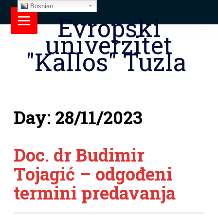
Bosnian
Evropski
univerzitet
"Kallos" Tuzla
Day:
28/11/2023
Doc. dr Budimir
Tojagić – odgođeni
termini predavanja