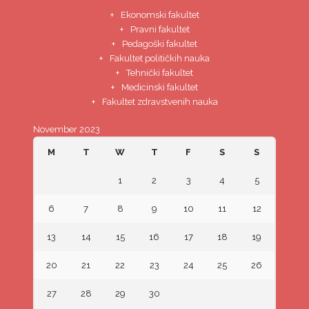
Ekonomski fakultet
Pravni fakultet
Pedagoški fakultet
Fakultet političkih nauka
Tehnički fakultet
Medicinski fakultet
Fakultet zdravstvenih nauka
November 2023
M
T
W
T
F
S
S
1
2
3
4
5
6
7
8
9
10
11
12
13
14
15
16
17
18
19
20
21
22
23
24
25
26
27
28
29
30